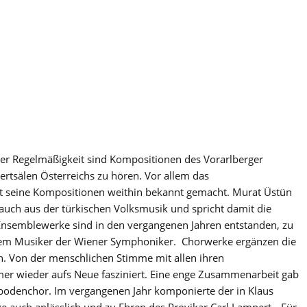
er Regelmäßigkeit sind Kompositionen des Vorarlberger
rtsälen Österreichs zu hören. Vor allem das
t seine Kompositionen weithin bekannt gemacht. Murat Üstün
 auch aus der türkischen Volksmusik und spricht damit die
Ensemblewerke sind in den vergangenen Jahren entstanden, zu
rem Musiker der Wiener Symphoniker. Chorwerke ergänzen die
n. Von der menschlichen Stimme mit allen ihren
mer wieder aufs Neue fasziniert. Eine enge Zusammenarbeit gab
lbodenchor. Im vergangenen Jahr komponierte der in Klaus
auch anlässlich und zu Ehren des Provikar Carl Lampert. „Für