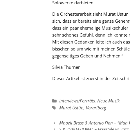
Solowerke darbieten.
Die Orchesterarbeit sieht Murat Üstün
sich, dass er bereits eine ganze Genera
dass ein paar ehemalige Musikschüler b
sehr schönes Gefühl, denn ich konnte m
Mit diesen Gedanken leite ich auch da
bisschen so um wie mit meinen Schüler
gegenseitiges Geben und Nehmen.“
Silvia Thurner
Dieser Artikel ist zuerst in der Zeitsch
Kategorien
Interviews/Porträts
,
Neue Musik
Schlagwörter
Murat Üstün
,
Vorarlberg
Mnozil Brass & Antonio Fian – "Man k
S.K. INVITATIONAL – Freestyle vs. Jazz