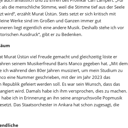
 als die menschliche Stimme, weil die Stimme tief aus der Seele
 wird“, erzählt Murat Üstün. Stets setzt er sich kritisch mit
Meine Werke sind im Großen und Ganzen immer gut
eren liegt eigentlich eine andere Musik. Deshalb stehe ich vor
rischen Ausdruck“, gibt er zu Bedenken.
iläum
t Murat Üstün viel Freude gemacht und gleichzeitig löste er
 Jahren seinem Musikerfreund Baris Manco gegeben hat. „Mit dem
e ich während den 80er Jahren musiziert, um mein Studium zu
nco eine Nummer geschrieben, mit der im Jahr 2023 das
 Republik gefeiert werden soll. Es war sein Wunsch, dass das
angiert wird. Damals habe ich ihm versprochen, dies zu machen.
un habe ich in Erinnerung an ihn seine anspruchsvolle Popmusik
setzt. Das Staatsorchester in Ankara hat schon zugesagt, die
gendliche