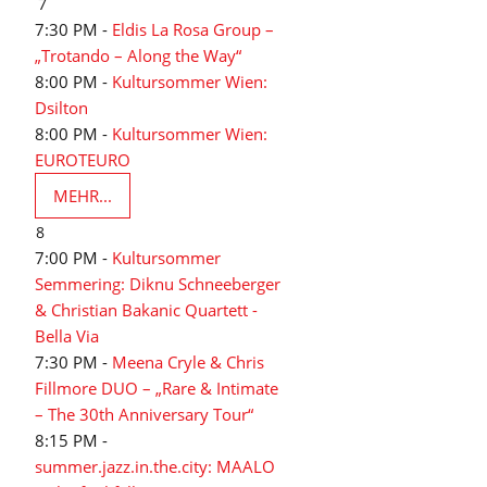
7
7:30 PM -
Eldis La Rosa Group –
„Trotando – Along the Way“
8:00 PM -
Kultursommer Wien:
Dsilton
8:00 PM -
Kultursommer Wien:
EUROTEURO
MEHR...
8
7:00 PM -
Kultursommer
Semmering: Diknu Schneeberger
& Christian Bakanic Quartett -
Bella Via
7:30 PM -
Meena Cryle & Chris
Fillmore DUO – „Rare & Intimate
– The 30th Anniversary Tour“
8:15 PM -
summer.jazz.in.the.city: MAALO