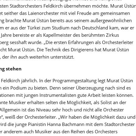
aisten Stadtorchesters Feldkirch übernehmen möchte. Murat Üstü
et seither das Laienorchester mit viel Freude am gemeinsamen
ung brachte Murat Üstün bereits aus seinem außergewöhnlichen
m er aus der Türkei zum Studium nach Deutschland kam, war er
e Jahre bereiste er als Kapellmeister des berühmten Zirkus
berg sesshaft wurde. „Die ersten Erfahrungen als Orchesterleiter
cht Murat Üstün. Die Technik des Dirigierens hat Murat Üstün
 der ihn auch weiterhin unterstützt.
ung stehen
r Feldkirch jährlich. In der Programmgestaltung legt Murat Üstün
n ein Podium zu bieten. Denn seiner Überzeugung nach sind es
ationen mit jungen Instrumentalisten gute Arbeit leisten können.
 Musiker erhalten selten die Möglichkeit, als Solist an der
„Allgemein ist das Niveau sehr hoch und nicht alle Orchester
“, weiß der Orchesterleiter. „Wir haben die Möglichkeit dazu und
 wird die junge Pianistin Hanna Bachmann mit dem Stadtorchester
r anderem auch Musiker aus den Reihen des Orchesters