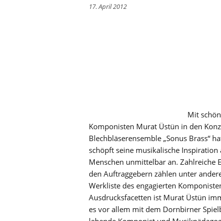
17. April 2012
Mit schön
Komponisten Murat Üstün in den Konze
Blechbläserensemble „Sonus Brass“ ha
schöpft seine musikalische Inspiration
Menschen unmittelbar an. Zahlreiche 
den Auftraggebern zählen unter ande
Werkliste des engagierten Komponiste
Ausdrucksfacetten ist Murat Üstün im
es vor allem mit dem Dornbirner Spie
lebende Komponist und Musikpädagoge 