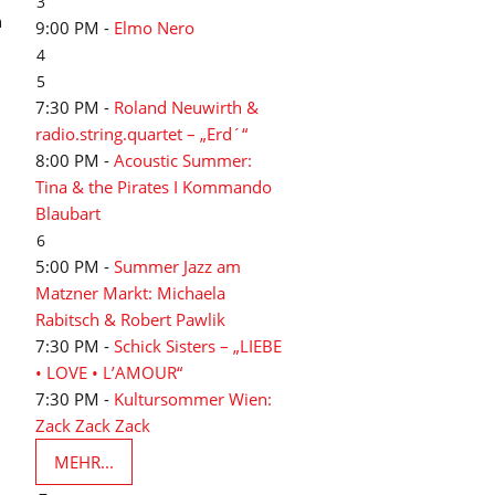
3
n
9:00 PM -
Elmo Nero
4
5
7:30 PM -
Roland Neuwirth &
radio.string.quartet – „Erd´“
8:00 PM -
Acoustic Summer:
Tina & the Pirates I Kommando
Blaubart
6
5:00 PM -
Summer Jazz am
Matzner Markt: Michaela
Rabitsch & Robert Pawlik
7:30 PM -
Schick Sisters – „LIEBE
• LOVE • L’AMOUR“
7:30 PM -
Kultursommer Wien:
Zack Zack Zack
MEHR...