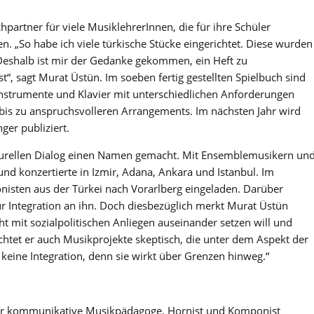
hpartner für viele MusiklehrerInnen, die für ihre Schüler
n. „So habe ich viele türkische Stücke eingerichtet. Diese wurden
eshalb ist mir der Gedanke gekommen, ein Heft zu
ist“, sagt Murat Üstün. Im soeben fertig gestellten Spielbuch sind
 Instrumente und Klavier mit unterschiedlichen Anforderungen
 bis zu anspruchsvolleren Arrangements. Im nächsten Jahr wird
ger publiziert.
lturellen Dialog einen Namen gemacht. Mit Ensemblemusikern un
und konzertierte in Izmir, Adana, Ankara und Istanbul. Im
sten aus der Türkei nach Vorarlberg eingeladen. Darüber
ur Integration an ihn. Doch diesbezüglich merkt Murat Üstün
icht mit sozialpolitischen Anliegen auseinander setzen will und
tet er auch Musikprojekte skeptisch, die unter dem Aspekt der
 keine Integration, denn sie wirkt über Grenzen hinweg.“
der kommunikative Musikpädagoge, Hornist und Komponist