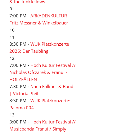
& the funkfellows
9
7:00 PM -
ARKADENKULTUR -
Fritz Messner & Winkelbauer
10
11
8:30 PM -
WUK Platzkonzerte
2026: Der Täubling
12
7:00 PM -
Hoch Kultur Festival //
Nicholas Ofczarek & Franui -
HOLZFÄLLEN
7:30 PM -
Nana Falkner & Band
| Victoria Pfeil
8:30 PM -
WUK Platzkonzerte:
Paloma 004
13
3:00 PM -
Hoch Kultur Festival //
Musicbanda Franui / Simply