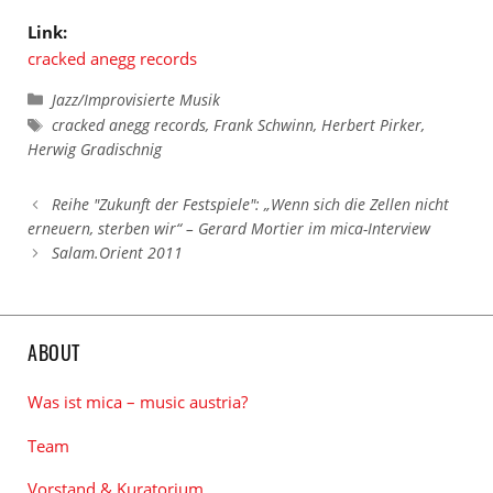
Link:
cracked anegg records
Kategorien
Jazz/Improvisierte Musik
Schlagwörter
cracked anegg records
,
Frank Schwinn
,
Herbert Pirker
,
Herwig Gradischnig
Reihe "Zukunft der Festspiele": „Wenn sich die Zellen nicht
erneuern, sterben wir“ – Gerard Mortier im mica-Interview
Salam.Orient 2011
ABOUT
Was ist mica – music austria?
Team
Vorstand & Kuratorium