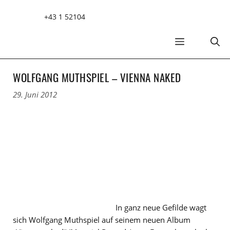
Zum
+43 1 52104
Inhalt
springen
MENÜ
WOLFGANG MUTHSPIEL – VIENNA NAKED
29. Juni 2012
In ganz neue Gefilde wagt
sich Wolfgang Muthspiel auf seinem neuen Album