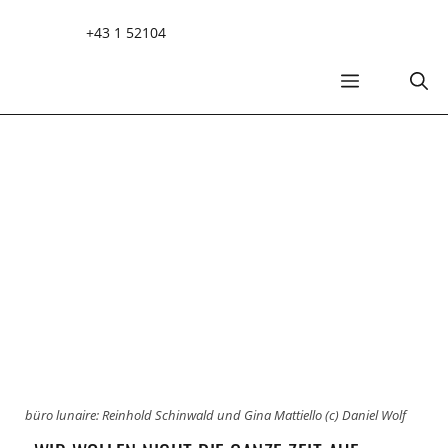
Zum
+43 1 52104
Inhalt
springen
MENÜ
büro lunaire: Reinhold Schinwald und Gina Mattiello (c) Daniel Wolf