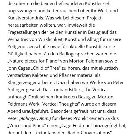
diskutierten die beiden befreundeten Künstler sehr
ungezwungen und kettenrauchend über ihr Welt- und
Kunstverständnis. Was wir bei diesem Projekt
herausarbeiten wollten, war, inwieweit die
Fragestellungen der beiden Künstler in Bezug auf das
Verhältnis von Wirklichkeit, Kunst und Alltag für unsere
Zeitgenossenschaft sowie für aktuelle Kunstdiskurse
Gültigkeit haben. Zu den Radiogesprächen waren die
„Nature pieces for Piano“ von Morton Feldman sowie
John Cages „Child of Tree“ zu hören, das mit akustisch
verstärkten Kakteen und Pflanzenmaterial als
Klangerzeuger arbeitet. Dazu haben wir Werke von Peter
Ablinger gesetzt. Das Tonbandstück „The Vertical
unthought“ mit seinem konkreten Bezug zu Morton
Feldmans Werk „Vertical Thoughts“ wurde an diesem
Abend uraufgeführt. Besonders gefreut hat uns, dass
Peter
[Ablinger, Anm.]
für dieses Projekt seinem Zyklus
„Voices and Piano“ einen „Cage-Feldman“ hinzugefügt hat,
der auf dem Textanfang der „Radio-Conversations“