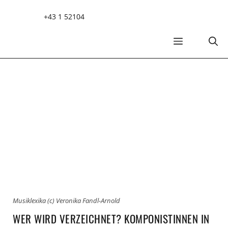
Zum
+43 1 52104
Inhalt
springen
MENÜ
Musiklexika (c) Veronika Fandl-Arnold
WER WIRD VERZEICHNET? KOMPONISTINNEN IN