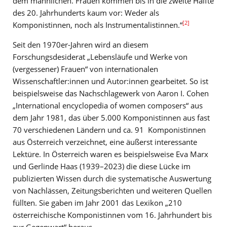
dem männlichen. Frauen kommen bis in die zweite Hälfte
des 20. Jahrhunderts kaum vor: Weder als
[2]
Komponistinnen, noch als Instrumentalistinnen.“
Seit den 1970er-Jahren wird an diesem
Forschungsdesiderat „Lebensläufe und Werke von
(vergessener) Frauen“ von internationalen
Wissenschaftler:innen und Autor:innen gearbeitet. So ist
beispielsweise das Nachschlagewerk von Aaron I. Cohen
„International encyclopedia of women composers“ aus
dem Jahr 1981, das über 5.000 Komponistinnen aus fast
70 verschiedenen Ländern und ca. 91 Komponistinnen
aus Österreich verzeichnet, eine äußerst interessante
Lektüre. In Österreich waren es beispielsweise Eva Marx
und Gerlinde Haas (1939–2023) die diese Lücke im
publizierten Wissen durch die systematische Auswertung
von Nachlässen, Zeitungsberichten und weiteren Quellen
füllten. Sie gaben im Jahr 2001 das Lexikon „210
österreichische Komponistinnen vom 16. Jahrhundert bis
zur Gegenwart“ heraus.