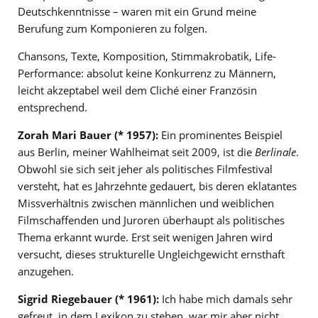
Deutschkenntnisse – waren mit ein Grund meine
Berufung zum Komponieren zu folgen.
Chansons, Texte, Komposition, Stimmakrobatik, Life-
Performance: absolut keine Konkurrenz zu Männern,
leicht akzeptabel weil dem Cliché einer Französin
entsprechend.
Zorah Mari Bauer (* 1957):
Ein prominentes Beispiel
aus Berlin, meiner Wahlheimat seit 2009, ist die
Berlinale
.
Obwohl sie sich seit jeher als politisches Filmfestival
versteht, hat es Jahrzehnte gedauert, bis deren eklatantes
Missverhältnis zwischen männlichen und weiblichen
Filmschaffenden und Juroren überhaupt als politisches
Thema erkannt wurde. Erst seit wenigen Jahren wird
versucht, dieses strukturelle Ungleichgewicht ernsthaft
anzugehen.
Sigrid Riegebauer (* 1961):
Ich habe mich damals sehr
gefreut, in dem Lexikon zu stehen, war mir aber nicht