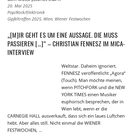
20. Mai 2025
Links
Pop/Rock/Elektronik
zu
Links
Gipfeltreffen 2025
,
Wien
,
Wiener Festwochen
den
zu
Kategorien
den
„[M]IR GEHT ES UM EINE AUSSAGE. DIE MUSS
Tags
PASSIEREN […]“ – CHRISTIAN FENNESZ IM MICA-
INTERVIEW
Weltstar. Daheim ignoriert.
FENNESZ veröffentlicht „Agora“
(Touch). Man möchte meinen,
wenn PITCHFORK und die NEW
YORK TIMES einen Musiker
euphorisch besprechen, der in
Wien lebt, wenn er die
CARNEGIE HALL ausverkauft, dass sich ein laues Lüftchen
hebt. Aber alles still. Nicht einmal die WIENER
FESTWOCHEN, …