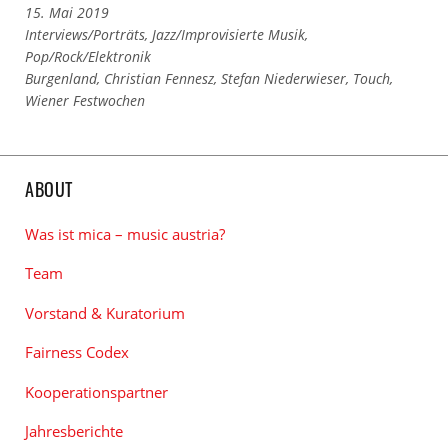
15. Mai 2019
Links
Interviews/Porträts
,
Jazz/Improvisierte Musik
,
zu
Pop/Rock/Elektronik
den
Links
Burgenland
,
Christian Fennesz
,
Stefan Niederwieser
,
Touch
,
Kategorien
zu
Wiener Festwochen
den
Tags
ABOUT
Was ist mica – music austria?
Team
Vorstand & Kuratorium
Fairness Codex
Kooperationspartner
Jahresberichte