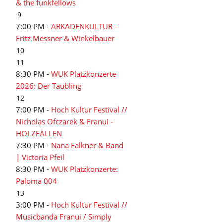
& the funkfellows
9
7:00 PM -
ARKADENKULTUR -
Fritz Messner & Winkelbauer
10
11
8:30 PM -
WUK Platzkonzerte
2026: Der Täubling
12
7:00 PM -
Hoch Kultur Festival //
Nicholas Ofczarek & Franui -
HOLZFÄLLEN
7:30 PM -
Nana Falkner & Band
| Victoria Pfeil
8:30 PM -
WUK Platzkonzerte:
Paloma 004
13
3:00 PM -
Hoch Kultur Festival //
Musicbanda Franui / Simply