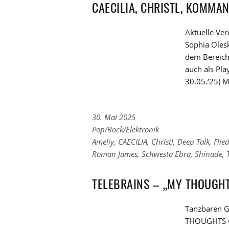
CAECILIA, CHRISTL, KOMMAN
Aktuelle Ve
Sophia Olesk
dem Bereich 
auch als Pla
30.05.‘25) 
30. Mai 2025
Links
Pop/Rock/Elektronik
zu
Links
Ameliy
,
CAECILIA
,
Christl
,
Deep Talk
,
Flie
den
zu
Roman James
,
Schwesta Ebra
,
Shinade
,
Kategorien
den
Tags
TELEBRAINS – „MY THOUGH
Tanzbaren 
THOUGHTS C