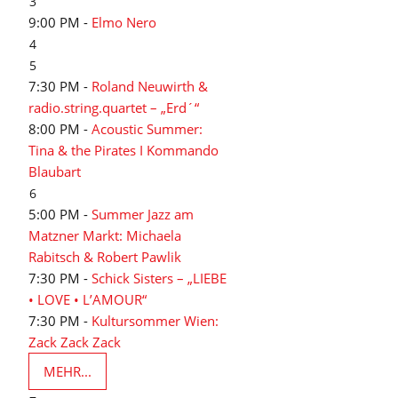
3
9:00 PM -
Elmo Nero
4
5
7:30 PM -
Roland Neuwirth &
radio.string.quartet – „Erd´“
8:00 PM -
Acoustic Summer:
Tina & the Pirates I Kommando
Blaubart
6
5:00 PM -
Summer Jazz am
Matzner Markt: Michaela
Rabitsch & Robert Pawlik
7:30 PM -
Schick Sisters – „LIEBE
• LOVE • L’AMOUR“
7:30 PM -
Kultursommer Wien:
Zack Zack Zack
MEHR...