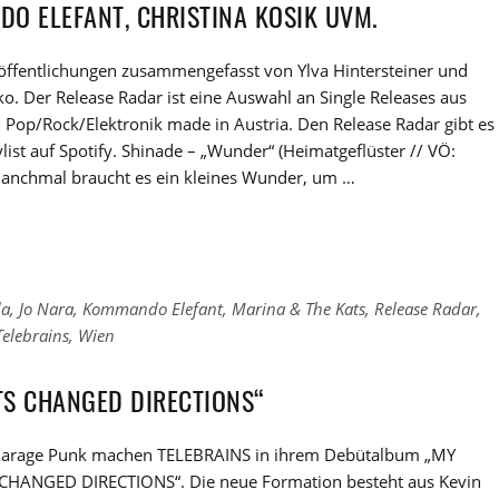
DO ELEFANT, CHRISTINA KOSIK UVM.
röffentlichungen zusammengefasst von Ylva Hintersteiner und
o. Der Release Radar ist eine Auswahl an Single Releases aus
Pop/Rock/Elektronik made in Austria. Den Release Radar gibt es
ylist auf Spotify. Shinade – „Wunder“ (Heimatgeflüster // VÖ:
Manchmal braucht es ein kleines Wunder, um …
da
,
Jo Nara
,
Kommando Elefant
,
Marina & The Kats
,
Release Radar
,
Telebrains
,
Wien
TS CHANGED DIRECTIONS“
Garage Punk machen TELEBRAINS in ihrem Debütalbum „MY
HANGED DIRECTIONS“. Die neue Formation besteht aus Kevin