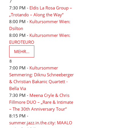
7
7:30 PM -
Eldis La Rosa Group –
„Trotando – Along the Way“
8:00 PM -
Kultursommer Wien:
Dsilton
8:00 PM -
Kultursommer Wien:
EUROTEURO
MEHR...
8
7:00 PM -
Kultursommer
Semmering: Diknu Schneeberger
& Christian Bakanic Quartett -
Bella Via
7:30 PM -
Meena Cryle & Chris
Fillmore DUO – „Rare & Intimate
– The 30th Anniversary Tour“
8:15 PM -
summer.jazz.in.the.city: MAALO