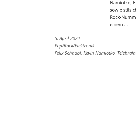
Namiotko, Fe
sowie stils
Rock-Nummer
einem …
5. April 2024
Links
Pop/Rock/Elektronik
zu
Links
Felix Schnabl
,
Kevin Namiotko
,
Telebrain
den
zu
Kategorien
den
Tags