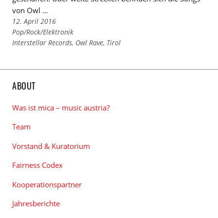
von Owl …
12. April 2016
Links
Pop/Rock/Elektronik
zu
Links
Interstellar Records
,
Owl Rave
,
Tirol
den
zu
Kategorien
den
Tags
ABOUT
Was ist mica – music austria?
Team
Vorstand & Kuratorium
Fairness Codex
Kooperationspartner
Jahresberichte