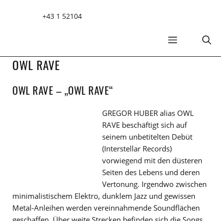
Zum
+43 1 52104
Inhalt
springen
MENÜ
OWL RAVE
OWL RAVE – „OWL RAVE“
GREGOR HUBER alias OWL
RAVE beschäftigt sich auf
seinem unbetitelten Debüt
(Interstellar Records)
vorwiegend mit den düsteren
Seiten des Lebens und deren
Vertonung. Irgendwo zwischen
minimalistischem Elektro, dunklem Jazz und gewissen
Metal-Anleihen werden vereinnahmende Soundflächen
geschaffen. Über weite Strecken befinden sich die Songs