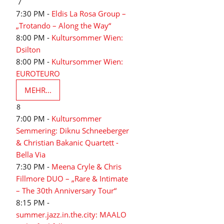
7
7:30 PM -
Eldis La Rosa Group –
„Trotando – Along the Way“
8:00 PM -
Kultursommer Wien:
Dsilton
8:00 PM -
Kultursommer Wien:
EUROTEURO
MEHR...
8
7:00 PM -
Kultursommer
Semmering: Diknu Schneeberger
& Christian Bakanic Quartett -
Bella Via
7:30 PM -
Meena Cryle & Chris
Fillmore DUO – „Rare & Intimate
– The 30th Anniversary Tour“
8:15 PM -
summer.jazz.in.the.city: MAALO