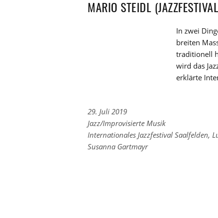
MARIO STEIDL (JAZZFESTIVA
In zwei Din
breiten Mass
traditionell
wird das Jaz
erklärte Int
29. Juli 2019
Links
Jazz/Improvisierte Musik
zu
Links
Internationales Jazzfestival Saalfelden
,
L
den
zu
Susanna Gartmayr
Kategorien
den
Tags