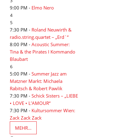
3
9:00 PM -
Elmo Nero
4
5
7:30 PM -
Roland Neuwirth &
radio.string.quartet – „Erd´“
8:00 PM -
Acoustic Summer:
Tina & the Pirates I Kommando
Blaubart
6
5:00 PM -
Summer Jazz am
Matzner Markt: Michaela
Rabitsch & Robert Pawlik
7:30 PM -
Schick Sisters – „LIEBE
• LOVE • L’AMOUR“
7:30 PM -
Kultursommer Wien:
Zack Zack Zack
MEHR...