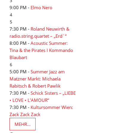
3
9:00 PM -
Elmo Nero
4
5
7:30 PM -
Roland Neuwirth &
radio.string.quartet – „Erd´“
8:00 PM -
Acoustic Summer:
Tina & the Pirates I Kommando
Blaubart
6
5:00 PM -
Summer Jazz am
Matzner Markt: Michaela
Rabitsch & Robert Pawlik
7:30 PM -
Schick Sisters – „LIEBE
• LOVE • L’AMOUR“
7:30 PM -
Kultursommer Wien:
Zack Zack Zack
MEHR...