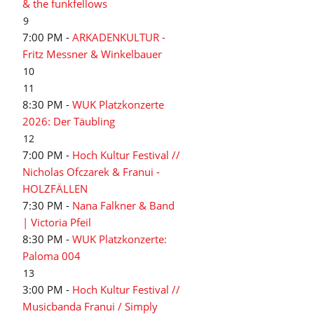
& the funkfellows
9
7:00 PM -
ARKADENKULTUR -
Fritz Messner & Winkelbauer
10
11
8:30 PM -
WUK Platzkonzerte
2026: Der Täubling
12
7:00 PM -
Hoch Kultur Festival //
Nicholas Ofczarek & Franui -
HOLZFÄLLEN
7:30 PM -
Nana Falkner & Band
| Victoria Pfeil
8:30 PM -
WUK Platzkonzerte:
Paloma 004
13
3:00 PM -
Hoch Kultur Festival //
Musicbanda Franui / Simply