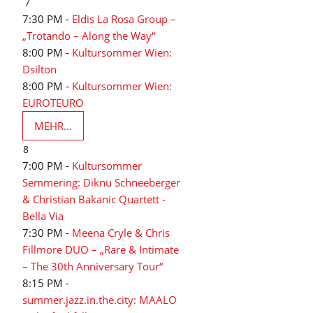
7
7:30 PM -
Eldis La Rosa Group –
„Trotando – Along the Way“
8:00 PM -
Kultursommer Wien:
Dsilton
8:00 PM -
Kultursommer Wien:
EUROTEURO
MEHR...
8
7:00 PM -
Kultursommer
Semmering: Diknu Schneeberger
& Christian Bakanic Quartett -
Bella Via
7:30 PM -
Meena Cryle & Chris
Fillmore DUO – „Rare & Intimate
– The 30th Anniversary Tour“
8:15 PM -
summer.jazz.in.the.city: MAALO