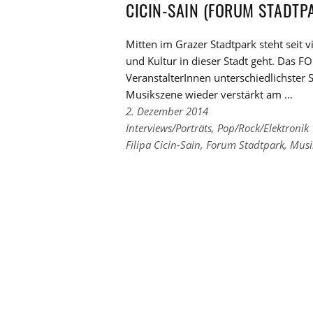
CICIN-SAIN (FORUM STADTP
Mitten im Grazer Stadtpark steht seit 
und Kultur in dieser Stadt geht. Das 
VeranstalterInnen unterschiedlichster S
Musikszene wieder verstärkt am …
2. Dezember 2014
Links
Interviews/Porträts
,
Pop/Rock/Elektronik
zu
Links
Filipa Cicin-Sain
,
Forum Stadtpark
,
Musi
den
zu
Kategorien
den
Tags