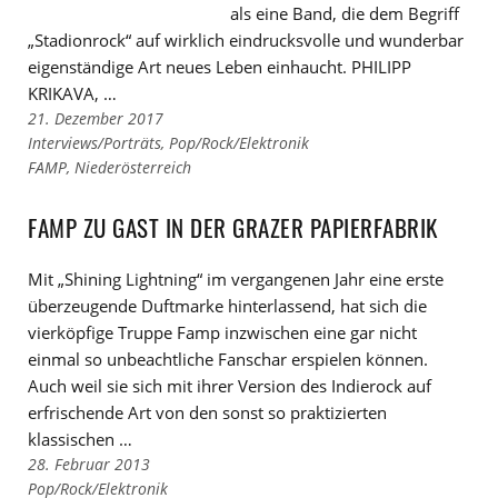
als eine Band, die dem Begriff
„Stadionrock“ auf wirklich eindrucksvolle und wunderbar
eigenständige Art neues Leben einhaucht. PHILIPP
KRIKAVA, …
21. Dezember 2017
Links
Interviews/Porträts
,
Pop/Rock/Elektronik
zu
Links
FAMP
,
Niederösterreich
den
zu
Kategorien
den
FAMP ZU GAST IN DER GRAZER PAPIERFABRIK
Tags
Mit „Shining Lightning“ im vergangenen Jahr eine erste
überzeugende Duftmarke hinterlassend, hat sich die
vierköpfige Truppe Famp inzwischen eine gar nicht
einmal so unbeachtliche Fanschar erspielen können.
Auch weil sie sich mit ihrer Version des Indierock auf
erfrischende Art von den sonst so praktizierten
klassischen …
28. Februar 2013
Links
Pop/Rock/Elektronik