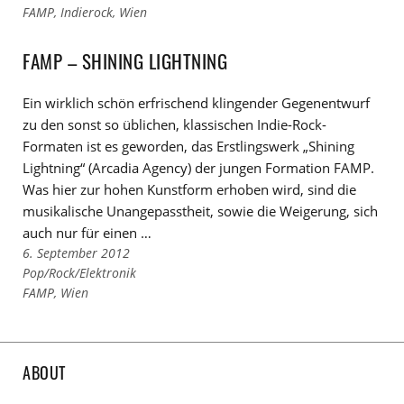
zu
Links
FAMP
,
Indierock
,
Wien
den
zu
Kategorien
den
FAMP – SHINING LIGHTNING
Tags
Ein wirklich schön erfrischend klingender Gegenentwurf
zu den sonst so üblichen, klassischen Indie-Rock-
Formaten ist es geworden, das Erstlingswerk „Shining
Lightning“ (Arcadia Agency) der jungen Formation FAMP.
Was hier zur hohen Kunstform erhoben wird, sind die
musikalische Unangepasstheit, sowie die Weigerung, sich
auch nur für einen …
6. September 2012
Links
Pop/Rock/Elektronik
zu
Links
FAMP
,
Wien
den
zu
Kategorien
den
Tags
ABOUT