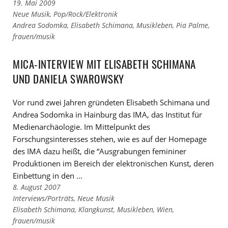
19. Mai 2009
Links
Neue Musik
,
Pop/Rock/Elektronik
zu
Links
Andrea Sodomka
,
Elisabeth Schimana
,
Musikleben
,
Pia Palme
,
den
zu
frauen/musik
Kategorien
den
Tags
MICA-INTERVIEW MIT ELISABETH SCHIMANA
UND DANIELA SWAROWSKY
Vor rund zwei Jahren gründeten Elisabeth Schimana und
Andrea Sodomka in Hainburg das IMA, das Institut für
Medienarchäologie. Im Mittelpunkt des
Forschungsinteresses stehen, wie es auf der Homepage
des IMA dazu heißt, die “Ausgrabungen femininer
Produktionen im Bereich der elektronischen Kunst, deren
Einbettung in den …
8. August 2007
Links
Interviews/Porträts
,
Neue Musik
zu
Links
Elisabeth Schimana
,
Klangkunst
,
Musikleben
,
Wien
,
den
zu
frauen/musik