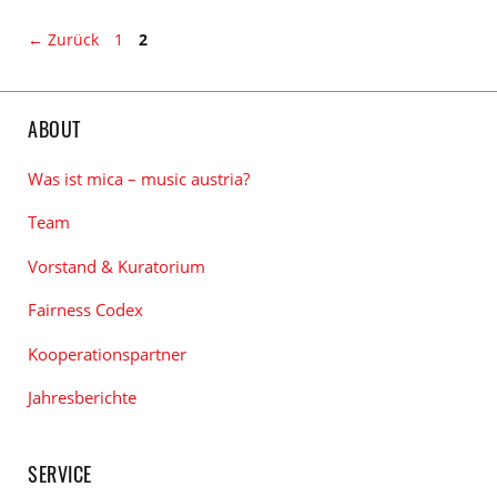
Kategorien
den
Tags
Seite
Seite
←
Zurück
1
2
ABOUT
Was ist mica – music austria?
Team
Vorstand & Kuratorium
Fairness Codex
Kooperationspartner
Jahresberichte
SERVICE