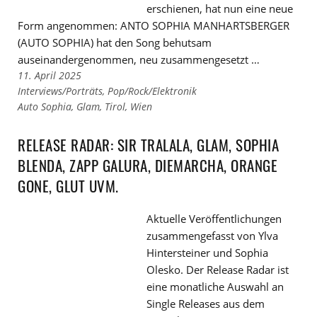
erschienen, hat nun eine neue
Form angenommen: ANTO SOPHIA MANHARTSBERGER
(AUTO SOPHIA) hat den Song behutsam
auseinandergenommen, neu zusammengesetzt …
11. April 2025
Links
Interviews/Porträts
,
Pop/Rock/Elektronik
zu
Links
Auto Sophia
,
Glam
,
Tirol
,
Wien
den
zu
Kategorien
den
RELEASE RADAR: SIR TRALALA, GLAM, SOPHIA
Tags
BLENDA, ZAPP GALURA, DIEMARCHA, ORANGE
GONE, GLUT UVM.
Aktuelle Veröffentlichungen
zusammengefasst von Ylva
Hintersteiner und Sophia
Olesko. Der Release Radar ist
eine monatliche Auswahl an
Single Releases aus dem