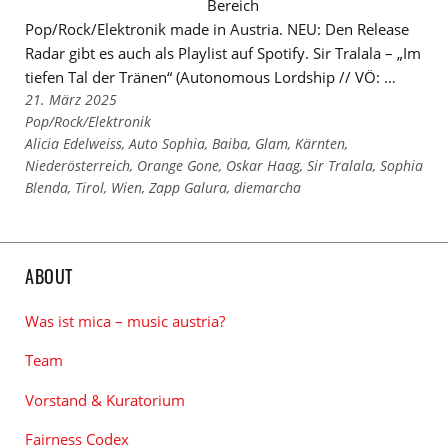
Bereich
Pop/Rock/Elektronik made in Austria. NEU: Den Release
Radar gibt es auch als Playlist auf Spotify. Sir Tralala – „Im
tiefen Tal der Tränen“ (Autonomous Lordship // VÖ: …
21. März 2025
Links
Pop/Rock/Elektronik
zu
Links
Alicia Edelweiss
,
Auto Sophia
,
Baiba
,
Glam
,
Kärnten
,
den
zu
Niederösterreich
,
Orange Gone
,
Oskar Haag
,
Sir Tralala
,
Sophia
Kategorien
den
Blenda
,
Tirol
,
Wien
,
Zapp Galura
,
diemarcha
Tags
ABOUT
Was ist mica – music austria?
Team
Vorstand & Kuratorium
Fairness Codex