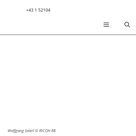
Zum
+43 1 52104
Inhalt
springen
MENÜ
Wolfgang Seierl © RICOH R8