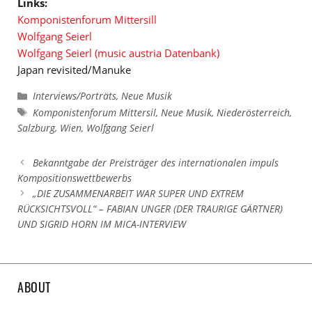
Links:
Komponistenforum Mittersill
Wolfgang Seierl
Wolfgang Seierl (music austria Datenbank)
Japan revisited/Manuke
Kategorien
Interviews/Porträts
,
Neue Musik
Schlagwörter
Komponistenforum Mittersil
,
Neue Musik
,
Niederösterreich
,
Salzburg
,
Wien
,
Wolfgang Seierl
Bekanntgabe der Preisträger des internationalen impuls
Kompositionswettbewerbs
„DIE ZUSAMMENARBEIT WAR SUPER UND EXTREM
RÜCKSICHTSVOLL“ – FABIAN UNGER (DER TRAURIGE GÄRTNER)
UND SIGRID HORN IM MICA-INTERVIEW
ABOUT