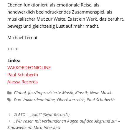
Ebenen funktioniert: als emotionale Reise, als
handwerklich beeindruckendes Zusammenspiel, als
musikalischer Mut zur Weite. Es ist ein Werk, das berührt,
bewegt und gleichzeitig Lust auf mehr macht.
Michael Ternai
++++
Links:
VAKKORDEONIOLINE
Paul Schuberth
Alessa Records
Kategorien
Global
,
Jazz/Improvisierte Musik
,
Klassik
,
Neue Musik
Schlagwörter
Duo Vakkordeonioline
,
Oberösterreich
,
Paul Schuberth
ZLATO – „svjat“ (Svjat Records)
„Wir rasen mit verbundenen Augen auf den Abgrund zu“ –
Sinuswelle im Mica-Interview