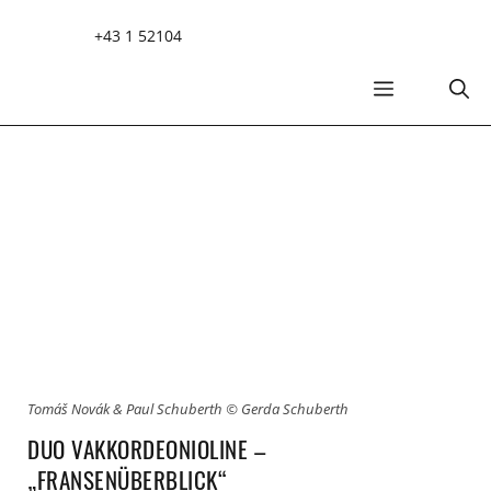
Zum
+43 1 52104
Inhalt
springen
MENÜ
Tomáš Novák & Paul Schuberth © Gerda Schuberth
DUO VAKKORDEONIOLINE –
„FRANSENÜBERBLICK“