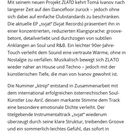
Mit seinem neuen Projekt
ZLATO
kehrt Tomá Ivanov nach
längerer Zeit auf den Dancefloor zurück – jedoch ohne
sich dabei auf einfache Clubstandards zu beschränken.
Die aktuelle EP „svjat“ (Svjat Records) präsentiert ihn in
einer konzentrierten, reduzierten Klangsprache: groove-
betont, detailverliebt und durchzogen von subtilen
Anklängen an Soul und R&B. Ein leichter 90er-Jahre-
Touch verleiht dem Sound eine vertraute Wärme, ohne in
Nostalgie zu verfallen. Musikalisch bewegt sich ZLATO
wieder näher an House und Techno – jedoch mit der
künstlerischen Tiefe, die man von Ivanov gewohnt ist.
Die Nummer „ktnip“ entstand in Zusammenarbeit mit
dem international erfolgreichen österreichischen Soul-
Künstler
Lou Asril
, dessen markante Stimme dem Track
eine besondere emotionale Dichte verleiht. Der
titelgebende Instrumentaltrack „svjat“ wiederum
überzeugt durch seine klare Struktur, treibenden Groove
und ein sommerlich-leichtes Gefühl, das sofort in