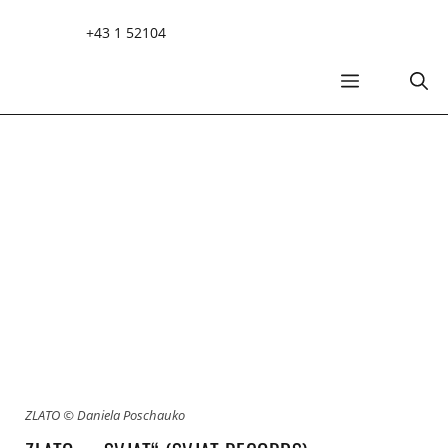
Zum
+43 1 52104
Inhalt
springen
MENÜ
ZLATO © Daniela Poschauko