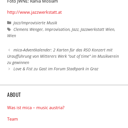
Foto JWNE: Rania Moslam
http://www.jazzwerkstatt.at
Kategorien
Jazz/Improvisierte Musik
Schlagwörter
Clemens Wenger
,
Improvisation
,
Jazz
,
Jazzwerkstatt Wien
,
Wien
mica-Adventkalender: 2 Karten für das RSO Konzert mit
Uraufführung von Mitterers Werk "out of time" im Musikverein
zu gewinnen
Love & Fist zu Gast im Forum Stadtpark in Graz
ABOUT
Was ist mica – music austria?
Team