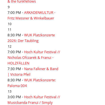
& the funkfellows
9
7:00 PM -
ARKADENKULTUR -
Fritz Messner & Winkelbauer
10
11
8:30 PM -
WUK Platzkonzerte
2026: Der Täubling
12
7:00 PM -
Hoch Kultur Festival //
Nicholas Ofczarek & Franui -
HOLZFÄLLEN
7:30 PM -
Nana Falkner & Band
| Victoria Pfeil
8:30 PM -
WUK Platzkonzerte:
Paloma 004
13
3:00 PM -
Hoch Kultur Festival //
Musicbanda Franui / Simply