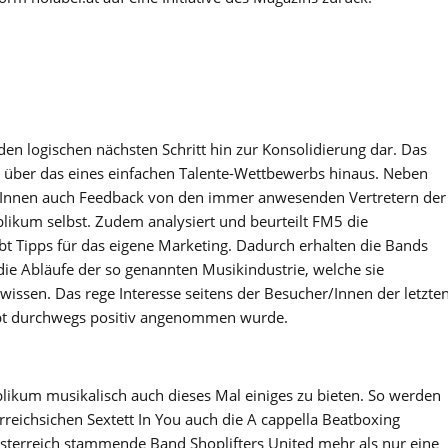
den logischen nächsten Schritt hin zur Konsolidierung dar. Das
t über das eines einfachen Talente-Wettbewerbs hinaus. Neben
rInnen auch Feedback von den immer anwesenden Vertretern der
likum selbst. Zudem analysiert und beurteilt FM5 die
bt Tipps für das eigene Marketing. Dadurch erhalten die Bands
ie Abläufe der so genannten Musikindustrie, welche sie
 wissen. Das rege Interesse seitens der Besucher/Innen der letzte
ept durchwegs positiv angenommen wurde.
ikum musikalisch auch dieses Mal einiges zu bieten. So werden
reichsichen Sextett In You auch die A cappella Beatboxing
sterreich stammende Band Shoplifters United mehr als nur eine