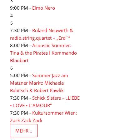
3
9:00 PM -
Elmo Nero
4
5
7:30 PM -
Roland Neuwirth &
radio.string.quartet – „Erd´“
8:00 PM -
Acoustic Summer:
Tina & the Pirates I Kommando
Blaubart
6
5:00 PM -
Summer Jazz am
Matzner Markt: Michaela
Rabitsch & Robert Pawlik
7:30 PM -
Schick Sisters – „LIEBE
• LOVE • L’AMOUR“
7:30 PM -
Kultursommer Wien:
Zack Zack Zack
MEHR...