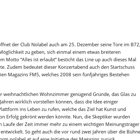
öffnet der Club Nolabel auch am 25. Dezember seine Tore im B72
Möglichkeit zu geben, sich einmal einem etwas breiteren
m Motto “Alles ist erlaubt” besticht das Line up auch dieses Mal
ite. Zudem bedeutet dieser Konzertabend auch den Startschuss
reien Magazins FM5, welches 2008 sein fünfjähriges Bestehen
s der weihnachtlichen Wohnzimmer genügend Gründe, das Glas zu
Jahren wirklich vorstellen können, dass die Idee einiger
Plattform ins Leben zu rufen, welche das Ziel hat Kunst und
on Erfolg gekrönt werden könnte. Nun, die Skeptiker wurden
im Laufe der Zeit immer mehr zu einem wichtigen Meinungsträger
entwickelt. So geht auch die vor rund zwei Jahren über die Bühn
m nolabel.at auf eine Initiative des Magazins zurück.