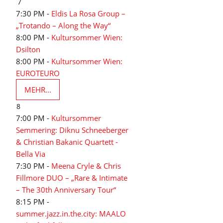
7
7:30 PM -
Eldis La Rosa Group –
„Trotando – Along the Way“
8:00 PM -
Kultursommer Wien:
Dsilton
8:00 PM -
Kultursommer Wien:
EUROTEURO
MEHR...
8
7:00 PM -
Kultursommer
Semmering: Diknu Schneeberger
& Christian Bakanic Quartett -
Bella Via
7:30 PM -
Meena Cryle & Chris
Fillmore DUO – „Rare & Intimate
– The 30th Anniversary Tour“
8:15 PM -
summer.jazz.in.the.city: MAALO