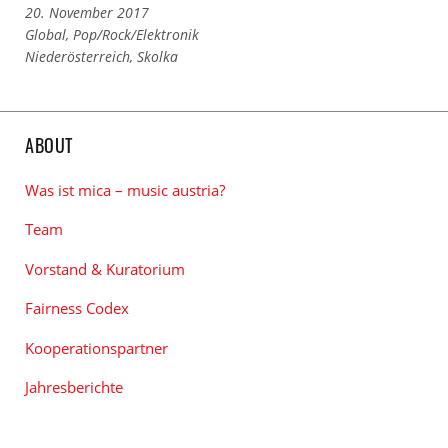
20. November 2017
Links
Global
,
Pop/Rock/Elektronik
zu
Links
Niederösterreich
,
Skolka
den
zu
Kategorien
den
Tags
ABOUT
Was ist mica – music austria?
Team
Vorstand & Kuratorium
Fairness Codex
Kooperationspartner
Jahresberichte