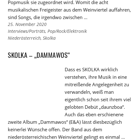
Popmusik sie zugeordnet wird. Womit die acht
musikalischen Freigeister aus dem Weinviertel auffahren,
sind Songs, die irgendwo zwischen …
25. November 2020
Links
Interviews/Porträts
,
Pop/Rock/Elektronik
zu
Links
Niederösterreich
,
Skolka
den
zu
Kategorien
den
SKOLKA – „DAMMAWOS“
Tags
Dass es SKOLKA wirklich
verstehen, ihre Musik in eine
mitreißende Angelegenheit zu
verwandeln, weiß man
eigentlich schon seit ihrem viel
gelobten Debüt „daunzboa“.
Auch das eben erschienene
zweite Album „Dammawos“ (E&A) lässt diesbezüglich
keinerlei Wünsche offen. Der Band aus dem
niederösterreichischen Weinviertel gelingt es einmal …