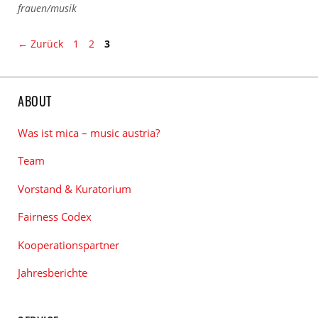
zu
frauen/musik
Kategorien
den
Tags
Seite
Seite
Seite
←
Zurück
1
2
3
ABOUT
Was ist mica – music austria?
Team
Vorstand & Kuratorium
Fairness Codex
Kooperationspartner
Jahresberichte