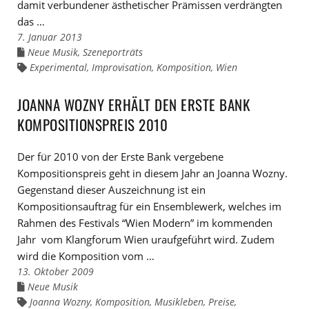
damit verbundener ästhetischer Prämissen verdrängten
das …
7. Januar 2013
Neue Musik
,
Szeneporträts
Links
zu
Experimental
,
Improvisation
,
Komposition
,
Wien
Links
den
zu
Kategorien
den
Tags
JOANNA WOZNY ERHÄLT DEN ERSTE BANK
KOMPOSITIONSPREIS 2010
Der für 2010 von der Erste Bank vergebene
Kompositionspreis geht in diesem Jahr an Joanna Wozny.
Gegenstand dieser Auszeichnung ist ein
Kompositionsauftrag für ein Ensemblewerk, welches im
Rahmen des Festivals “Wien Modern” im kommenden
Jahr vom Klangforum Wien uraufgeführt wird. Zudem
wird die Komposition vom …
13. Oktober 2009
Neue Musik
Links
zu
Joanna Wozny
,
Komposition
,
Musikleben
,
Preise
,
Links
den