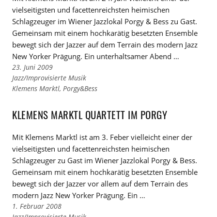
vielseitigsten und facettenreichsten heimischen
Schlagzeuger im Wiener Jazzlokal Porgy & Bess zu Gast.
Gemeinsam mit einem hochkarätig besetzten Ensemble
bewegt sich der Jazzer auf dem Terrain des modern Jazz
New Yorker Prägung. Ein unterhaltsamer Abend …
23. Juni 2009
Links
Jazz/Improvisierte Musik
zu
Links
Klemens Marktl
,
Porgy&Bess
den
zu
Kategorien
den
KLEMENS MARKTL QUARTETT IM PORGY
Tags
Mit Klemens Marktl ist am 3. Feber vielleicht einer der
vielseitigsten und facettenreichsten heimischen
Schlagzeuger zu Gast im Wiener Jazzlokal Porgy & Bess.
Gemeinsam mit einem hochkarätig besetzten Ensemble
bewegt sich der Jazzer vor allem auf dem Terrain des
modern Jazz New Yorker Prägung. Ein …
1. Februar 2008
Links
Jazz/Improvisierte Musik