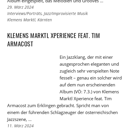
Album eingespielt, das Melodien und Grooves …
29. März 2024
Links
Interviews/Porträts
,
Jazz/Improvisierte Musik
zu
Links
Klemens Marktl
,
Kärnten
den
zu
Kategorien
den
KLEMENS MARKTL XPERIENCE FEAT. TIM
Tags
ARMACOST
Ein Jazzklang, der mit einer
ausgesprochen eleganten und
zugleich sehr verspielten Note
fesselt – genau ein solcher wird
auf dem nun erscheinenden
Album (VÖ: 7.3.) von Klemens
Marktl Xperience feat. Tim
Armacost zum Erklingen gebracht. Spricht man von
einem der führenden Schlagzeuger der österreichischen
Jazzszene, …
11. März 2024