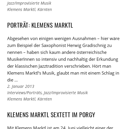
Links
Jazz/Improvisierte Musik
zu
Links
Klemens Marktl
,
Kärnten
den
zu
Kategorien
den
PORTRÄT: KLEMENS MARKTL
Tags
Abgesehen von einigen wenigen Ausnahmen – hier wäre
zum Beispiel der Saxophonist Herwig Gradischnig zu
nennen – haben sich kaum andere österreichische
MusikerInnen so intensiv und nachhaltig der Erkundung
der klassischen Jazztradition verschrieben. Hört man
Klemens Marktl‘s Musik, glaubt man mit einem Schlag in
die …
2. Januar 2013
Links
Interviews/Porträts
,
Jazz/Improvisierte Musik
zu
Links
Klemens Marktl
,
Kärnten
den
zu
Kategorien
den
KLEMENS MARKTL SEXTETT IM PORGY
Tags
Mit Klemens Marktl ist am 24. Juni vielleicht einer der