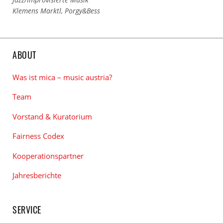
zu
Links
Klemens Marktl
,
Porgy&Bess
den
zu
Kategorien
den
Tags
ABOUT
Was ist mica – music austria?
Team
Vorstand & Kuratorium
Fairness Codex
Kooperationspartner
Jahresberichte
SERVICE