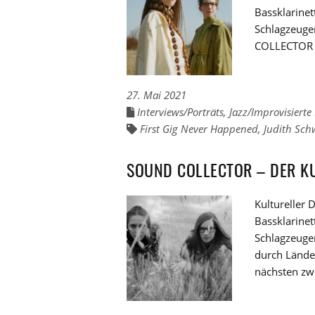
Bassklarine
Schlagzeuge
COLLECTOR au
27. Mai 2021
Interviews/Porträts
,
Jazz/Improvisierte
Links
zu
First Gig Never Happened
,
Judith Sch
Links
den
zu
Kategorien
den
Tags
SOUND COLLECTOR – DER KU
Kultureller
Bassklarine
Schlagzeuge
durch Länder
nächsten zw