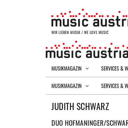
Zum
Inhalt
springen
WIR LIEBEN MUSIK / WE LOVE MUSIC
MUSIKMAGAZIN
SERVICES & 
MUSIKMAGAZIN
SERVICES & 
JUDITH SCHWARZ
DUO HOFMANINGER/SCHWAR