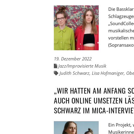
Die Basskla
Schlagzeuge
„SoundCollec
musikalische
vorstellen 
(Sopransaxof
19. Dezember 2022
Jazz/Improvisierte Musik
Links
zu
Judith Schwarz
,
Lisa Hofmaniger
,
Obe
Links
den
zu
Kategorien
den
Tags
„WIR HATTEN AM ANFANG SC
AUCH ONLINE UMSETZEN LÄS
SCHWARZ IM MICA-INTERVI
Ein Projekt,
Musikerinne