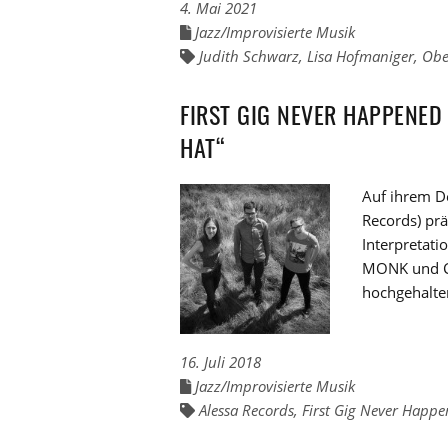
4. Mai 2021
Jazz/Improvisierte Musik
Links
zu
Judith Schwarz
,
Lisa Hofmaniger
,
Obe
Links
den
zu
Kategorien
den
Tags
FIRST GIG NEVER HAPPENE
HAT“
Auf ihrem D
Records) pr
Interpretat
MONK und C
hochgehalten
16. Juli 2018
Jazz/Improvisierte Musik
Links
zu
Alessa Records
,
First Gig Never Happ
Links
den
zu
Kategorien
den