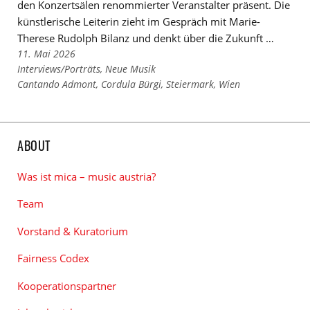
den Konzertsälen renommierter Veranstalter präsent. Die
künstlerische Leiterin zieht im Gespräch mit Marie-
Therese Rudolph Bilanz und denkt über die Zukunft …
11. Mai 2026
Links
Interviews/Porträts
,
Neue Musik
zu
Links
Cantando Admont
,
Cordula Bürgi
,
Steiermark
,
Wien
den
zu
Kategorien
den
Tags
ABOUT
Was ist mica – music austria?
Team
Vorstand & Kuratorium
Fairness Codex
Kooperationspartner