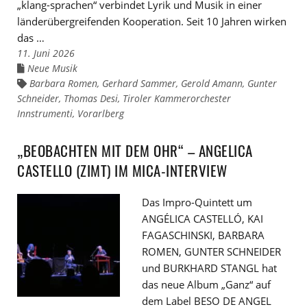
„klang-sprachen“ verbindet Lyrik und Musik in einer
länderübergreifenden Kooperation. Seit 10 Jahren wirken
das …
11. Juni 2026
Neue Musik
Links
zu
Barbara Romen
,
Gerhard Sammer
,
Gerold Amann
,
Gunter
Links
den
zu
Schneider
Kategorien
,
Thomas Desi
,
Tiroler Kammerorchester
den
Innstrumenti
Tags
,
Vorarlberg
„BEOBACHTEN MIT DEM OHR“ – ANGELICA
CASTELLO (ZIMT) IM MICA-INTERVIEW
Das Impro-Quintett um
ANGÉLICA CASTELLÓ, KAI
FAGASCHINSKI, BARBARA
ROMEN, GUNTER SCHNEIDER
und BURKHARD STANGL hat
das neue Album „Ganz“ auf
dem Label BESO DE ANGEL