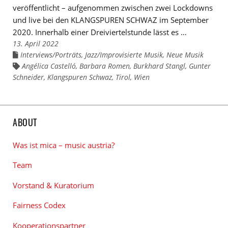
veröffentlicht – aufgenommen zwischen zwei Lockdowns
und live bei den KLANGSPUREN SCHWAZ im September
2020. Innerhalb einer Dreiviertelstunde lässt es …
13. April 2022
Interviews/Porträts
,
Jazz/Improvisierte Musik
,
Neue Musik
Links
zu
Angélica Castelló
,
Barbara Romen
,
Burkhard Stangl
,
Gunter
Links
den
zu
Schneider
Kategorien
,
Klangspuren Schwaz
,
Tirol
,
Wien
den
Tags
ABOUT
Was ist mica – music austria?
Team
Vorstand & Kuratorium
Fairness Codex
Kooperationspartner