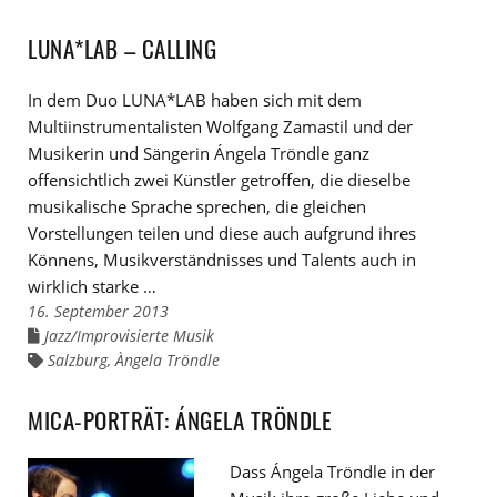
Tags
LUNA*LAB – CALLING
In dem Duo LUNA*LAB haben sich mit dem
Multiinstrumentalisten Wolfgang Zamastil und der
Musikerin und Sängerin Ángela Tröndle ganz
offensichtlich zwei Künstler getroffen, die dieselbe
musikalische Sprache sprechen, die gleichen
Vorstellungen teilen und diese auch aufgrund ihres
Könnens, Musikverständnisses und Talents auch in
wirklich starke …
16. September 2013
Jazz/Improvisierte Musik
Links
zu
Salzburg
,
Àngela Tröndle
Links
den
zu
Kategorien
den
Tags
MICA-PORTRÄT: ÁNGELA TRÖNDLE
Dass Ángela Tröndle in der