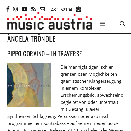
Zum
+43 1 52104
Inhalt
springen
MENÜ
ÀNGELA TRÖNDLE
PIPPO CORVINO – IN TRAVERSE
Die mannigfaltigen, schier
grenzenlosen Möglichkeiten
gitarristischer Klangerzeugung
in einem komplexen
Erscheinungsbild, abwechselnd
begleitet von oder untermalt
mit Gesang, Klavier,
Synthesizer, Schlagzeug, Percussion oder akustisch
programmiertem Kontrabass – auf seinem neuen Solo-
Album „In Traverse“ (Release: 24.11.23) belegt der Wiener