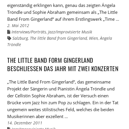
eigenständig erklingen kann, genau das zeigten Ángela
Tröndle und Sophie Abraham gemeinsam als „The Little
Band From Gingerland“ auf ihrem Erstlingswerk „Time …
2. Mai 2012
Interviews/Porträts
,
Jazz/Improvisierte Musik
Links
zu
Salzburg
,
The little Band from Gingerland
,
Wien
,
Àngela
Links
den
zu
Tröndle
Kategorien
den
Tags
THE LITTLE BAND FORM GINGERLAND
BESCHLIESSEN DAS JAHR MIT ZWEI KONZERTEN
„The Little Band From Gingerland“, das gemeinsame
Projekt der Sängerin und Pianistin Ángela Tröndle und
der Cellistin Sophie Abraham, ist der Versuch einen
Brücke vom Jazz hin zum Pop zu schlagen. Ein in der Tat
ungemein weites stilistisches Feld, welches die beiden
Musikerinnen aber exzellent …
14. Dezember 2011
Links