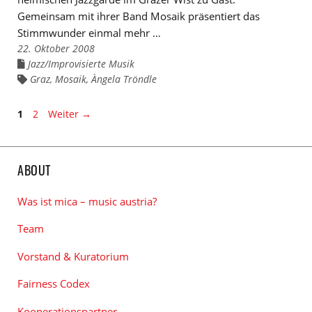
Gemeinsam mit ihrer Band Mosaik präsentiert das
Stimmwunder einmal mehr …
22. Oktober 2008
Jazz/Improvisierte Musik
Links
zu
Graz
,
Mosaik
,
Àngela Tröndle
Links
den
zu
Kategorien
den
Tags
Seite
Seite
1
2
Weiter
→
ABOUT
Was ist mica – music austria?
Team
Vorstand & Kuratorium
Fairness Codex
Kooperationspartner