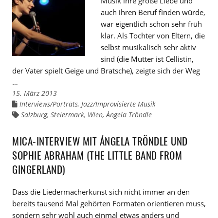
Musik ihre große Liebe und
auch ihren Beruf finden würde,
war eigentlich schon sehr früh
klar. Als Tochter von Eltern, die
selbst musikalisch sehr aktiv
sind (die Mutter ist Cellistin,
der Vater spielt Geige und Bratsche), zeigte sich der Weg
…
15. März 2013
Interviews/Porträts
,
Jazz/Improvisierte Musik
Links
zu
Salzburg
,
Steiermark
,
Wien
,
Àngela Tröndle
Links
den
zu
Kategorien
den
Tags
MICA-INTERVIEW MIT ÁNGELA TRÖNDLE UND
SOPHIE ABRAHAM (THE LITTLE BAND FROM
GINGERLAND)
Dass die Liedermacherkunst sich nicht immer an den
bereits tausend Mal gehörten Formaten orientieren muss,
sondern sehr wohl auch einmal etwas anders und