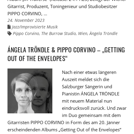
Gitarrist, Produzent, Toningenieur und Studiobesitzer
PIPPO CORVINO, …
24. November 2023
Jazz/Improvisierte Musik
Links
zu
Pippo Corvino
,
The Burrow Studio
,
Wien
,
Àngela Tröndle
Links
den
zu
Kategorien
den
Tags
ÁNGELA TRÖNDLE & PIPPO CORVINO – „GETTING
OUT OF THE ENVELOPES“
Nach einer etwas längeren
Auszeit meldet sich die
Salzburger Sängerin und
Pianistin ÁNGELA TRÖNDLE
mit neuem Material nun
eindrucksvoll zurück. Und zwar
im Duo gemeinsam mit dem
Gitarristen PIPPO CORVINO in Form des am 20. Jänner
erscheindenden Albums „Getting Out of the Envelopes“