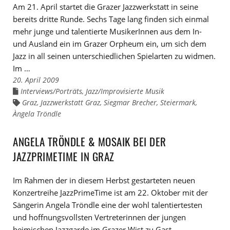
Am 21. April startet die Grazer Jazzwerkstatt in seine
bereits dritte Runde. Sechs Tage lang finden sich einmal
mehr junge und talentierte MusikerInnen aus dem In-
und Ausland ein im Grazer Orpheum ein, um sich dem
Jazz in all seinen unterschiedlichen Spielarten zu widmen.
Im …
20. April 2009
Interviews/Porträts
,
Jazz/Improvisierte Musik
Links
zu
Graz
,
Jazzwerkstatt Graz
,
Siegmar Brecher
,
Steiermark
,
Links
den
zu
Àngela Tröndle
Kategorien
den
Tags
ANGELA TRÖNDLE & MOSAIK BEI DER
JAZZPRIMETIME IN GRAZ
Im Rahmen der in diesem Herbst gestarteten neuen
Konzertreihe JazzPrimeTime ist am 22. Oktober mit der
Sängerin Angela Tröndle eine der wohl talentiertesten
und hoffnungsvollsten Vertreterinnen der jungen
heimischen Jazzgarde im Grazer Wist zu Gast.