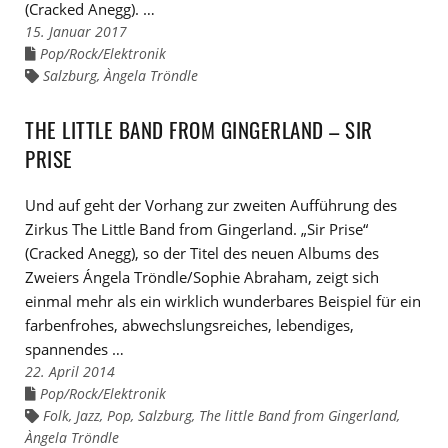
(Cracked Anegg). …
15. Januar 2017
Pop/Rock/Elektronik
Links
zu
Salzburg
,
Àngela Tröndle
Links
den
zu
Kategorien
den
Tags
THE LITTLE BAND FROM GINGERLAND – SIR
PRISE
Und auf geht der Vorhang zur zweiten Aufführung des
Zirkus The Little Band from Gingerland. „Sir Prise“
(Cracked Anegg), so der Titel des neuen Albums des
Zweiers Ángela Tröndle/Sophie Abraham, zeigt sich
einmal mehr als ein wirklich wunderbares Beispiel für ein
farbenfrohes, abwechslungsreiches, lebendiges,
spannendes …
22. April 2014
Pop/Rock/Elektronik
Links
zu
Folk
,
Jazz
,
Pop
,
Salzburg
,
The little Band from Gingerland
,
Links
den
zu
Àngela Tröndle
Kategorien
den