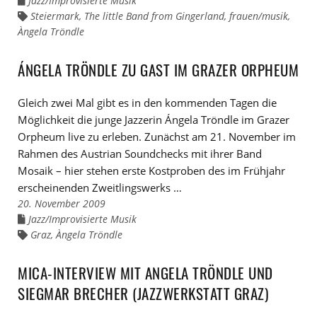
Jazz/Improvisierte Musik
zu
Steiermark
,
The little Band from Gingerland
,
frauen/musik
,
Links
den
zu
Àngela Tröndle
Kategorien
den
Tags
ÁNGELA TRÖNDLE ZU GAST IM GRAZER ORPHEUM
Gleich zwei Mal gibt es in den kommenden Tagen die
Möglichkeit die junge Jazzerin Ángela Tröndle im Grazer
Orpheum live zu erleben. Zunächst am 21. November im
Rahmen des Austrian Soundchecks mit ihrer Band
Mosaik – hier stehen erste Kostproben des im Frühjahr
erscheinenden Zweitlingswerks …
20. November 2009
Jazz/Improvisierte Musik
Links
zu
Graz
,
Àngela Tröndle
Links
den
zu
Kategorien
den
Tags
MICA-INTERVIEW MIT ANGELA TRÖNDLE UND
SIEGMAR BRECHER (JAZZWERKSTATT GRAZ)