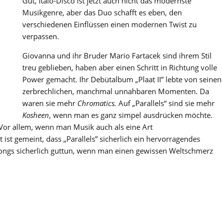
Gut, Italo-Disco ist jetzt auch nicht das modernste
Musikgenre, aber das Duo schafft es eben, den
verschiedenen Einflüssen einen modernen Twist zu
verpassen.
Giovanna und ihr Bruder Mario Fartacek sind ihrem Stil
treu geblieben, haben aber einen Schritt in Richtung volle
Power gemacht. Ihr Debütalbum „Plaat II” lebte von seinen
zerbrechlichen, manchmal unnahbaren Momenten. Da
waren sie mehr
Chromatics.
Auf „Parallels“ sind sie mehr
Kosheen
, wenn man es ganz simpel ausdrücken möchte.
Vor allem, wenn man Musik auch als eine Art
ist gemeint, dass „Parallels” sicherlich ein hervorragendes
Songs sicherlich guttun, wenn man einen gewissen Weltschmerz