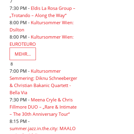
7
7:30 PM -
Eldis La Rosa Group –
„Trotando – Along the Way“
8:00 PM -
Kultursommer Wien:
Dsilton
8:00 PM -
Kultursommer Wien:
EUROTEURO
MEHR...
8
7:00 PM -
Kultursommer
Semmering: Diknu Schneeberger
& Christian Bakanic Quartett -
Bella Via
7:30 PM -
Meena Cryle & Chris
Fillmore DUO – „Rare & Intimate
– The 30th Anniversary Tour“
8:15 PM -
summer.jazz.in.the.city: MAALO