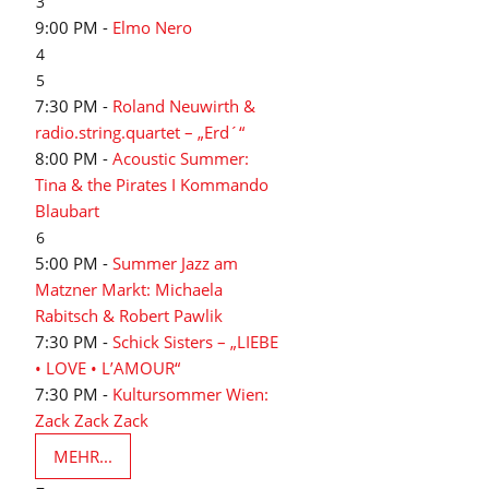
3
9:00 PM -
Elmo Nero
4
5
7:30 PM -
Roland Neuwirth &
radio.string.quartet – „Erd´“
8:00 PM -
Acoustic Summer:
Tina & the Pirates I Kommando
Blaubart
6
5:00 PM -
Summer Jazz am
Matzner Markt: Michaela
Rabitsch & Robert Pawlik
7:30 PM -
Schick Sisters – „LIEBE
• LOVE • L’AMOUR“
7:30 PM -
Kultursommer Wien:
Zack Zack Zack
MEHR...