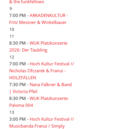
& the funkfellows
9
7:00 PM -
ARKADENKULTUR -
Fritz Messner & Winkelbauer
10
11
8:30 PM -
WUK Platzkonzerte
2026: Der Täubling
12
7:00 PM -
Hoch Kultur Festival //
Nicholas Ofczarek & Franui -
HOLZFÄLLEN
7:30 PM -
Nana Falkner & Band
| Victoria Pfeil
8:30 PM -
WUK Platzkonzerte:
Paloma 004
13
3:00 PM -
Hoch Kultur Festival //
Musicbanda Franui / Simply