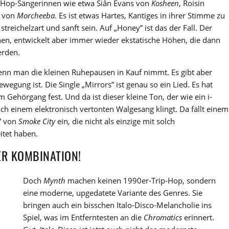
ip-Hop-Sängerinnen wie etwa Siân Evans von
Kosheen
, Roisin
s von
Morcheeba
. Es ist etwas Hartes, Kantiges in ihrer Stimme zu
streichelzart und sanft sein. Auf „Honey” ist das der Fall. Der
en, entwickelt aber immer wieder ekstatische Höhen, die dann
erden.
nn man die kleinen Ruhepausen in Kauf nimmt. Es gibt aber
egung ist. Die Single „Mirrors” ist genau so ein Lied. Es hat
m Gehörgang fest. Und da ist dieser kleine Ton, der wie ein i-
ch einem elektronisch vertonten Walgesang klingt. Da fällt einem
” von
Smoke City
ein, die nicht als einzige mit solch
tet haben.
ER KOMBINATION!
Doch
Mynth
machen keinen 1990er-Trip-Hop, sondern
eine moderne, upgedatete Variante des Genres. Sie
bringen auch ein bisschen Italo-Disco-Melancholie ins
Spiel, was im Entferntesten an die
Chromatics
erinnert.