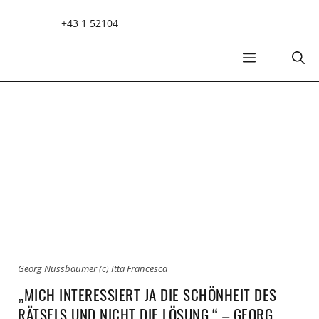
Zum
+43 1 52104
Inhalt
springen
MENÜ
Georg Nussbaumer (c) Itta Francesca
„MICH INTERESSIERT JA DIE SCHÖNHEIT DES
RÄTSELS UND NICHT DIE LÖSUNG.“ – GEORG