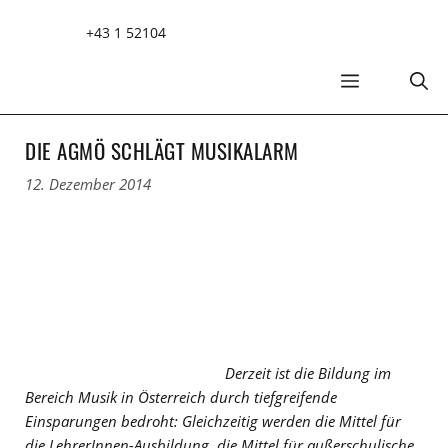
Zum
+43 1 52104
Inhalt
springen
MENÜ
DIE AGMÖ SCHLÄGT MUSIKALARM
12. Dezember 2014
Derzeit ist die Bildung im
Bereich Musik in Österreich durch tiefgreifende
Einsparungen bedroht: Gleichzeitig werden die Mittel für
die LehrerInnen-Ausbildung, die Mittel für außerschulische