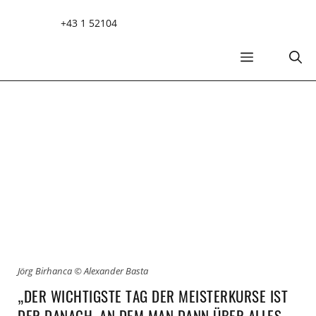
Zum
+43 1 52104
Inhalt
springen
MENÜ
Jörg Birhanca © Alexander Basta
„DER WICHTIGSTE TAG DER MEISTERKURSE IST
DER DANACH, AN DEM MAN DANN ÜBER ALLES