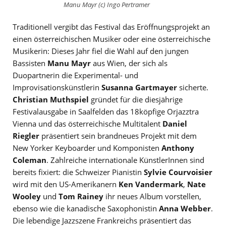
Manu Mayr (c) Ingo Pertramer
Traditionell vergibt das Festival das Eröffnungsprojekt an
einen österreichischen Musiker oder eine österreichische
Musikerin: Dieses Jahr fiel die Wahl auf den jungen
Bassisten
Manu Mayr
aus Wien, der sich als
Duopartnerin die Experimental- und
Improvisationskünstlerin
Susanna Gartmayer
sicherte.
Christian Muthspiel
gründet für die diesjährige
Festivalausgabe in Saalfelden das 18köpfige Orjazztra
Vienna und das österreichische Multitalent
Daniel
Riegler
präsentiert sein brandneues Projekt mit dem
New Yorker Keyboarder und Komponisten
Anthony
Coleman
. Zahlreiche internationale KünstlerInnen sind
bereits fixiert: die Schweizer Pianistin
Sylvie Courvoisier
wird mit den US-Amerikanern
Ken Vandermark
,
Nate
Wooley
und
Tom Rainey
ihr neues Album vorstellen,
ebenso wie die kanadische Saxophonistin
Anna Webber
.
Die lebendige Jazzszene Frankreichs präsentiert das