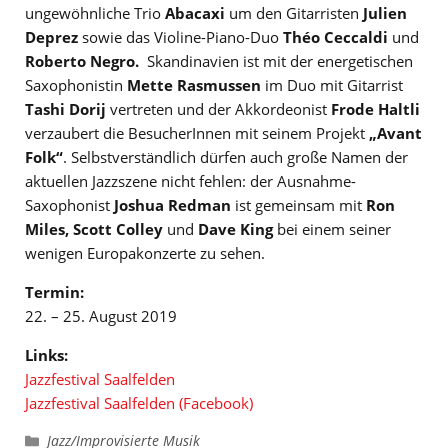
ungewöhnliche Trio
Abacaxi
um den Gitarristen
Julien
Deprez
sowie das Violine-Piano-Duo
Théo Ceccaldi
und
Roberto Negro.
Skandinavien ist mit der energetischen
Saxophonistin
Mette Rasmussen
im Duo mit Gitarrist
Tashi Dorij
vertreten und der Akkordeonist
Frode Haltli
verzaubert die BesucherInnen mit seinem Projekt
„Avant
Folk“
. Selbstverständlich dürfen auch große Namen der
aktuellen Jazzszene nicht fehlen: der Ausnahme-
Saxophonist
Joshua Redman
ist gemeinsam mit
Ron
Miles, Scott Colley
und
Dave King
bei einem seiner
wenigen Europakonzerte zu sehen.
Termin:
22. – 25. August 2019
Links:
Jazzfestival Saalfelden
Jazzfestival Saalfelden (Facebook)
Kategorien
Jazz/Improvisierte Musik