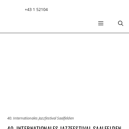
Zum
+43 1 52104
Inhalt
springen
MENÜ
40. Internationales Jazzfestival Saalfelden
40. INTERNATIONALES JAZZFESTIVAL SAALFELDEN