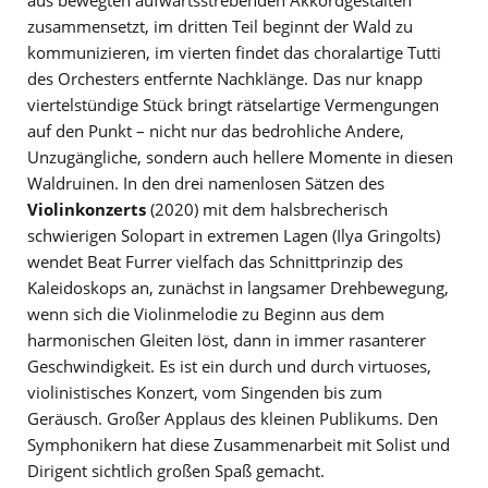
aus bewegten aufwärtsstrebenden Akkordgestalten
zusammensetzt, im dritten Teil beginnt der Wald zu
kommunizieren, im vierten findet das choralartige Tutti
des Orchesters entfernte Nachklänge. Das nur knapp
viertelstündige Stück bringt rätselartige Vermengungen
auf den Punkt – nicht nur das bedrohliche Andere,
Unzugängliche, sondern auch hellere Momente in diesen
Waldruinen. In den drei namenlosen Sätzen des
Violinkonzerts
(2020) mit dem halsbrecherisch
schwierigen Solopart in extremen Lagen (Ilya Gringolts)
wendet Beat Furrer vielfach das Schnittprinzip des
Kaleidoskops an, zunächst in langsamer Drehbewegung,
wenn sich die Violinmelodie zu Beginn aus dem
harmonischen Gleiten löst, dann in immer rasanterer
Geschwindigkeit. Es ist ein durch und durch virtuoses,
violinistisches Konzert, vom Singenden bis zum
Geräusch. Großer Applaus des kleinen Publikums. Den
Symphonikern hat diese Zusammenarbeit mit Solist und
Dirigent sichtlich großen Spaß gemacht.