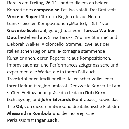
Bereits am Freitag, 26.11. fanden die ersten beiden
Konzerte des
comprovise
-Festivals statt. Der Bratschist
Vincent Royer
führte zu Beginn die auf Noten
transkribierten Kompositionen „Manto I, II & III“ von
Giacinto Scelsi
auf, gefolgt u. a. vom
Tarozzi Walker
Duo
, bestehend aus Silvia Tarozzi (Violine, Stimme) und
Deborah Walker (Violoncello, Stimme), zwei aus der
italienischen Region Emilia-Romagna stammende
Künstlerinnen, deren Repertoire aus Kompositionen,
Improvisationen und Performances zeitgenössische und
experimentelle Werke, die in ihrem Fall auch
Transkriptionen traditioneller italienischer Volkslieder
ihrer Herkunftsregion umfasst. Der zweite Konzertteil am
späten Freitagabend präsentierte dann
Didi Kern
(Schlagzeug) und
John Edwards
(Kontrabass), sowie das
Trio
O3
, von diesem mitwirkend die italienische Flötistin
Alessandra Rombolà
und der norwegische
Perkussionist
Ingar Zach.