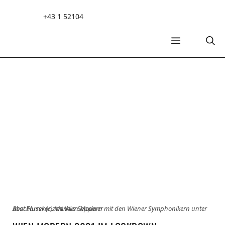
Zum
+43 1 52104
Inhalt
springen
MENÜ
Abschlusskonzert Wien Modern mit den Wiener Symphonikern unter Beat Furrer (c) Markus Sepperer