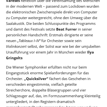
Varèses
Reflexion über die Vereinsamung des Menschen
in der modernen Welt – passend zum Lockdown wurden
die elektronischen Zwischenspiele direkt von Computer
zu Computer weitergereicht, ohne den Umweg über die
Saalakustik. Die beiden Schlusspunkte des Programms
und damit des Festivals setzte
Beat Furrer
in seiner
persönlichen Handschrift: Erstmals dirigierte er seine
neuen „
Tableaux I–IV
“
für Orchester sowie sein
Violinkonzert
selbst, der Solist war wie bei der umjubelten
Uraufführung vor einem Jahr in München wieder
Ilya
Gringolts
Die Wiener Symphoniker erfüllten nicht nur beim
Eingangsstück enorme Spielanforderungen für das
Orchester.
„Quicksilver“
fächert das Geschehen in
verschieden eingestimmte, vielfach geteilte
Streicherchöre, doppelte Bläsergruppen und vier
Schlagzeuger auf, das, im Formzusammenhang kleinteilig
untergliedert, in den Registern dramatisch