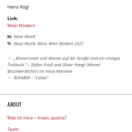
Heinz Rögl
Link:
Wien Modern
Kategorien
Neue Musik
Schlagwörter
Neue Musik
,
Wien
,
Wien Modern 2021
„Wienerinnen und Wiener auf der Straße sind ein einziges
Textbuch.“ – Stefan Foidl und Oliver Hangl (Wiener
Beschwerdechor) im mica-Interview
RUHMER – “Calais”
ABOUT
Was ist mica – music austria?
Team