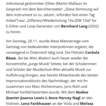
mikrotonal gestimmten Zither (Martin Mallaun im
Gespräch mit dem Berichterstatter: „Diese Stimmung auf
dem Instrument so zu ‚setzen‘, erfordert fast einen Tag
Arbeit“) war „Differenz/Wiederholung 10a (DW 10a)“ für
E-Zither und Loop-Generator von
Bernhard Lang
(2002)
zu hören.
Am Sonntag, 28.11. wurde diese Männerriege vom
Samstag von bedeutenden Interpretinnen ergänzt, die
vorwiegend in Österreich tätig sind. Die Flötistin
Cordula
Bösze
, die bei
Wien Modern
auch heuer wieder die
Konzertreihe „Junge Musik“ leitete, bei der Schülerinnen
und Schüler der
Musikschule Wien
aktuelle Musik zur
Aufführung bringen, war bereits Mitwirkende des letzten
Improvisationsblocks des Nachmittags, der mit ihr
zusammen von Marc Kilchenmann, Joris Rühl und
Michael Vorfeld bestritten wurde. Mit dem
Koehne
Quartet
(
Joanna Lewis
&
Anne Harvey Nagl
an den
Violinen,
Lena Fankhauser
an der Viola und
Melissa