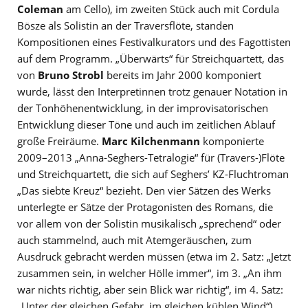
Coleman
am Cello), im zweiten Stück auch mit Cordula
Bösze als Solistin an der Traversflöte, standen
Kompositionen eines Festivalkurators und des Fagottisten
auf dem Programm. „Überwärts“ für Streichquartett, das
von
Bruno Strobl
bereits im Jahr 2000 komponiert
wurde, lässt den Interpretinnen trotz genauer Notation in
der Tonhöhenentwicklung, in der improvisatorischen
Entwicklung dieser Töne und auch im zeitlichen Ablauf
große Freiräume.
Marc Kilchenmann
komponierte
2009–2013 „Anna-Seghers-Tetralogie“ für (Travers-)Flöte
und Streichquartett, die sich auf Seghers’ KZ-Fluchtroman
„Das siebte Kreuz“ bezieht. Den vier Sätzen des Werks
unterlegte er Sätze der Protagonisten des Romans, die
vor allem von der Solistin musikalisch „sprechend“ oder
auch stammelnd, auch mit Atemgeräuschen, zum
Ausdruck gebracht werden müssen (etwa im 2. Satz: „Jetzt
zusammen sein, in welcher Hölle immer“, im 3. „An ihm
war nichts richtig, aber sein Blick war richtig“, im 4. Satz:
„Unter der gleichen Gefahr, im gleichen kühlen Wind“).