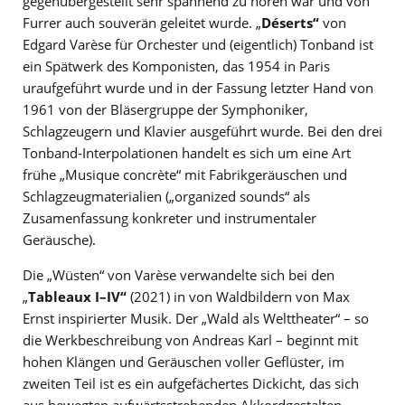
gegenübergestellt sehr spannend zu hören war und von
Furrer auch souverän geleitet wurde. „
Déserts“
von
Edgard Varèse für Orchester und (eigentlich) Tonband ist
ein Spätwerk des Komponisten, das 1954 in Paris
uraufgeführt wurde und in der Fassung letzter Hand von
1961 von der Bläsergruppe der Symphoniker,
Schlagzeugern und Klavier ausgeführt wurde. Bei den drei
Tonband-Interpolationen handelt es sich um eine Art
frühe „Musique concrète“ mit Fabrikgeräuschen und
Schlagzeugmaterialien („organized sounds“ als
Zusamenfassung konkreter und instrumentaler
Geräusche).
Die „Wüsten“ von Varèse verwandelte sich bei den
„
Tableaux I–IV“
(2021) in von Waldbildern von Max
Ernst inspirierter Musik. Der „Wald als Welttheater“ – so
die Werkbeschreibung von Andreas Karl – beginnt mit
hohen Klängen und Geräuschen voller Geflüster, im
zweiten Teil ist es ein aufgefächertes Dickicht, das sich