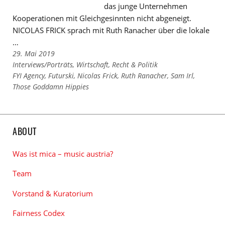
das junge Unternehmen
Kooperationen mit Gleichgesinnten nicht abgeneigt.
NICOLAS FRICK sprach mit Ruth Ranacher über die lokale
…
29. Mai 2019
Links
Interviews/Porträts
,
Wirtschaft, Recht & Politik
zu
Links
FYI Agency
,
Futurski
,
Nicolas Frick
,
Ruth Ranacher
,
Sam Irl
,
den
zu
Those Goddamn Hippies
Kategorien
den
Tags
ABOUT
Was ist mica – music austria?
Team
Vorstand & Kuratorium
Fairness Codex