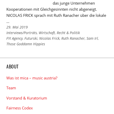
das junge Unternehmen
Kooperationen mit Gleichgesinnten nicht abgeneigt.
NICOLAS FRICK sprach mit Ruth Ranacher über die lokale
…
29. Mai 2019
Links
Interviews/Porträts
,
Wirtschaft, Recht & Politik
zu
Links
FYI Agency
,
Futurski
,
Nicolas Frick
,
Ruth Ranacher
,
Sam Irl
,
den
zu
Those Goddamn Hippies
Kategorien
den
Tags
ABOUT
Was ist mica – music austria?
Team
Vorstand & Kuratorium
Fairness Codex