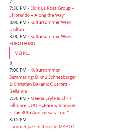
7
7:30 PM -
Eldis La Rosa Group –
„Trotando – Along the Way“
8:00 PM -
Kultursommer Wien:
Dsilton
8:00 PM -
Kultursommer Wien:
EUROTEURO
MEHR...
8
7:00 PM -
Kultursommer
Semmering: Diknu Schneeberger
& Christian Bakanic Quartett -
Bella Via
7:30 PM -
Meena Cryle & Chris
Fillmore DUO – „Rare & Intimate
– The 30th Anniversary Tour“
8:15 PM -
summer.jazz.in.the.city: MAALO