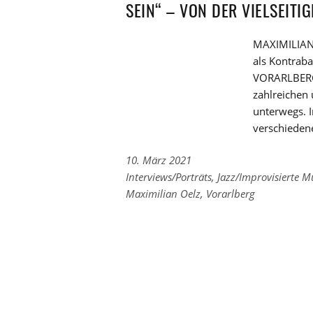
EIN“ – VON DER VIELSEITIG
MAXIMILIAN 
als Kontrab
VORARLBERG. 
zahlreichen
unterwegs. I
verschieden
10. März 2021
Links
Interviews/Porträts
,
Jazz/Improvisierte M
zu
Links
Maximilian Oelz
,
Vorarlberg
den
zu
Kategorien
den
Tags