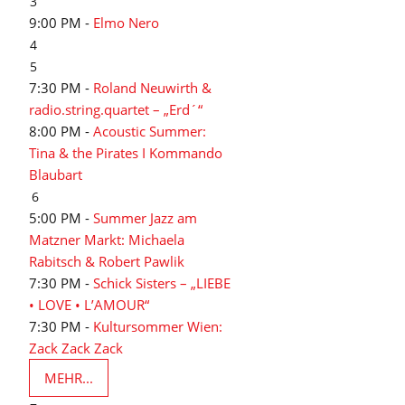
3
9:00 PM -
Elmo Nero
4
5
7:30 PM -
Roland Neuwirth &
radio.string.quartet – „Erd´“
8:00 PM -
Acoustic Summer:
Tina & the Pirates I Kommando
Blaubart
6
5:00 PM -
Summer Jazz am
Matzner Markt: Michaela
Rabitsch & Robert Pawlik
7:30 PM -
Schick Sisters – „LIEBE
• LOVE • L’AMOUR“
7:30 PM -
Kultursommer Wien:
Zack Zack Zack
MEHR...