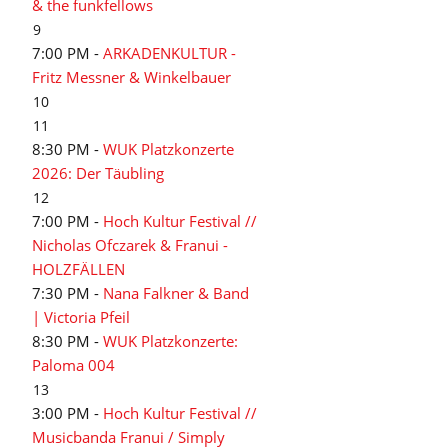
& the funkfellows
9
7:00 PM -
ARKADENKULTUR -
Fritz Messner & Winkelbauer
10
11
8:30 PM -
WUK Platzkonzerte
2026: Der Täubling
12
7:00 PM -
Hoch Kultur Festival //
Nicholas Ofczarek & Franui -
HOLZFÄLLEN
7:30 PM -
Nana Falkner & Band
| Victoria Pfeil
8:30 PM -
WUK Platzkonzerte:
Paloma 004
13
3:00 PM -
Hoch Kultur Festival //
Musicbanda Franui / Simply