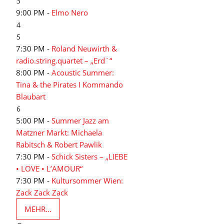
3
9:00 PM -
Elmo Nero
4
5
7:30 PM -
Roland Neuwirth &
radio.string.quartet – „Erd´“
8:00 PM -
Acoustic Summer:
Tina & the Pirates I Kommando
Blaubart
6
5:00 PM -
Summer Jazz am
Matzner Markt: Michaela
Rabitsch & Robert Pawlik
7:30 PM -
Schick Sisters – „LIEBE
• LOVE • L’AMOUR“
7:30 PM -
Kultursommer Wien:
Zack Zack Zack
MEHR...