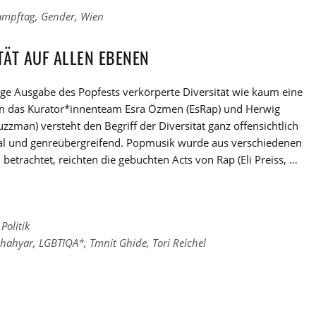
Kampftag
,
Gender
,
Wien
TÄT AUF ALLEN EBENEN
ige Ausgabe des Popfests verkörperte Diversität wie kaum eine
n das Kurator*innenteam Esra Özmen (EsRap) und Herwig
zzman) versteht den Begriff der Diversität ganz offensichtlich
nal und genreübergreifend. Popmusik wurde aus verschiedenen
 betrachtet, reichten die gebuchten Acts von Rap (Eli Preiss, …
Politik
Shahyar
,
LGBTIQA*
,
Tmnit Ghide
,
Tori Reichel