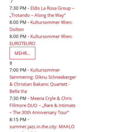
7
7:30 PM -
Eldis La Rosa Group –
„Trotando – Along the Way“
8:00 PM -
Kultursommer Wien:
Dsilton
8:00 PM -
Kultursommer Wien:
EUROTEURO
MEHR...
8
7:00 PM -
Kultursommer
Semmering: Diknu Schneeberger
& Christian Bakanic Quartett -
Bella Via
7:30 PM -
Meena Cryle & Chris
Fillmore DUO – „Rare & Intimate
– The 30th Anniversary Tour“
8:15 PM -
summer.jazz.in.the.city: MAALO