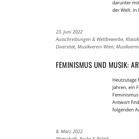
darunter mi
der Welt. In
23. Juni 2022
Links
Ausschreibungen & Wettbewerbe
,
Klassik
zu
Links
Diversität
,
Musikverein Wien
,
Musikvermi
den
zu
Kategorien
den
FEMINISMUS UND MUSIK: AR
Tags
Heutzutage h
Jahren, ein 
Feminismus n
Antwort find
folgenden Ar
8. März 2022
Links
Wirtschaft, Recht & Politik