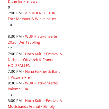
& the funkfellows
9
7:00 PM -
ARKADENKULTUR -
Fritz Messner & Winkelbauer
10
11
8:30 PM -
WUK Platzkonzerte
2026: Der Täubling
12
7:00 PM -
Hoch Kultur Festival //
Nicholas Ofczarek & Franui -
HOLZFÄLLEN
7:30 PM -
Nana Falkner & Band
| Victoria Pfeil
8:30 PM -
WUK Platzkonzerte:
Paloma 004
13
3:00 PM -
Hoch Kultur Festival //
Musicbanda Franui / Simply