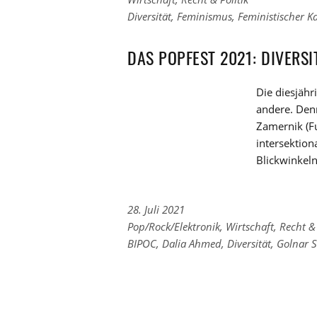
zu
Links
Diversität
,
Feminismus
,
Feministischer 
den
zu
Kategorien
den
DAS POPFEST 2021: DIVERSI
Tags
Die diesjähr
andere. Den
Zamernik (Fu
intersektio
Blickwinkeln
28. Juli 2021
Links
Pop/Rock/Elektronik
,
Wirtschaft, Recht & 
zu
Links
BIPOC
,
Dalia Ahmed
,
Diversität
,
Golnar 
den
zu
Kategorien
den
Tags