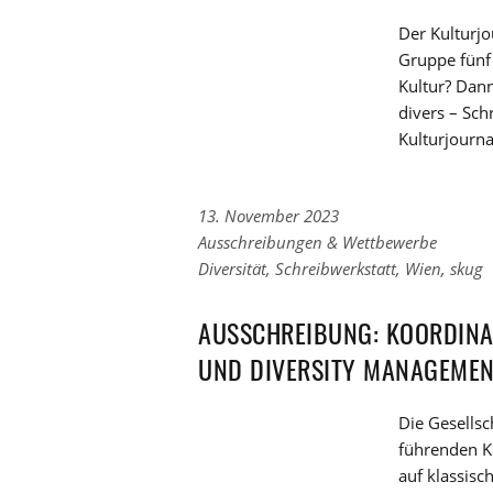
Der Kulturjo
Gruppe fünf 
Kultur? Dann
divers – Sch
Kulturjourna
13. November 2023
Links
Ausschreibungen & Wettbewerbe
zu
Links
Diversität
,
Schreibwerkstatt
,
Wien
,
skug
den
zu
Kategorien
den
AUSSCHREIBUNG: KOORDINA
Tags
UND DIVERSITY MANAGEME
Die Gesellsc
führenden K
auf klassis