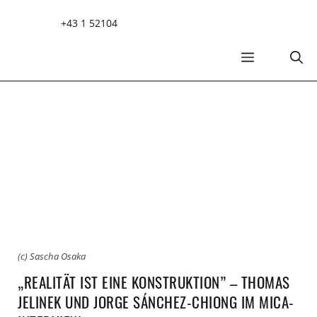
Zum
+43 1 52104
Inhalt
springen
MENÜ
(c) Sascha Osaka
„REALITÄT IST EINE KONSTRUKTION” – THOMAS
JELINEK UND JORGE SÁNCHEZ-CHIONG IM MICA-