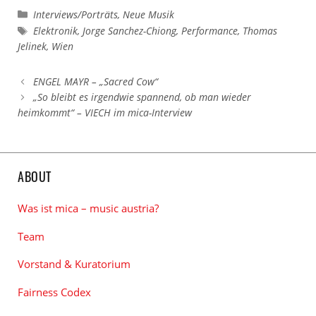
Kategorien
Interviews/Porträts
,
Neue Musik
Schlagwörter
Elektronik
,
Jorge Sanchez-Chiong
,
Performance
,
Thomas
Jelinek
,
Wien
ENGEL MAYR – „Sacred Cow“
„So bleibt es irgendwie spannend, ob man wieder
heimkommt“ – VIECH im mica-Interview
ABOUT
Was ist mica – music austria?
Team
Vorstand & Kuratorium
Fairness Codex