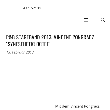
Zum
+43 1 52104
Inhalt
springen
MENÜ
P&B STAGEBAND 2013: VINCENT PONGRACZ
"SYNESTHETIC OCTET"
13. Februar 2013
Mit dem Vincent Pongracz