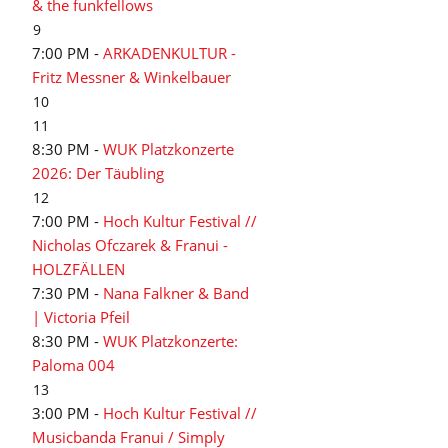
& the funkfellows
9
7:00 PM -
ARKADENKULTUR -
Fritz Messner & Winkelbauer
10
11
8:30 PM -
WUK Platzkonzerte
2026: Der Täubling
12
7:00 PM -
Hoch Kultur Festival //
Nicholas Ofczarek & Franui -
HOLZFÄLLEN
7:30 PM -
Nana Falkner & Band
| Victoria Pfeil
8:30 PM -
WUK Platzkonzerte:
Paloma 004
13
3:00 PM -
Hoch Kultur Festival //
Musicbanda Franui / Simply