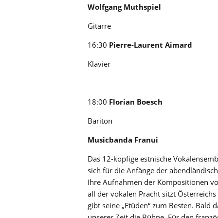
Wolfgang Muthspiel
Gitarre
16:30
Pierre-Laurent Aimard
Klavier
18:00
Florian Boesch
Bariton
Musicbanda Franui
Das 12-köpfige estnische Vokalensembl
sich für die Anfänge der abendländisc
Ihre Aufnahmen der Kompositionen vo
all der vokalen Pracht sitzt Österreich
gibt seine „Etüden“ zum Besten. Bald d
unserer Zeit die Bühne. Für den fran