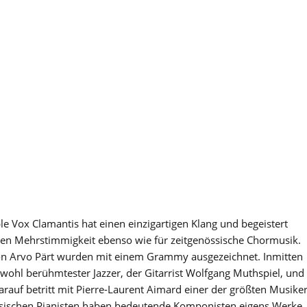
e Vox Clamantis hat einen einzigartigen Klang und begeistert
hen Mehrstimmigkeit ebenso wie für zeitgenössische Chormusik.
n Arvo Pärt wurden mit einem Grammy ausgezeichnet. Inmitten
s wohl berühmtester Jazzer, der Gitarrist Wolfgang Muthspiel, und
arauf betritt mit Pierre-Laurent Aimard einer der größten Musike
zösischen Pianisten haben bedeutende Komponisten eigens Werke