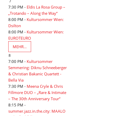
7
7:30 PM -
Eldis La Rosa Group –
„Trotando – Along the Way“
8:00 PM -
Kultursommer Wien:
Dsilton
8:00 PM -
Kultursommer Wien:
EUROTEURO
MEHR...
8
7:00 PM -
Kultursommer
Semmering: Diknu Schneeberger
& Christian Bakanic Quartett -
Bella Via
7:30 PM -
Meena Cryle & Chris
Fillmore DUO – „Rare & Intimate
– The 30th Anniversary Tour“
8:15 PM -
summer.jazz.in.the.city: MAALO