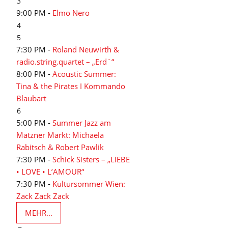
3
9:00 PM -
Elmo Nero
4
5
7:30 PM -
Roland Neuwirth &
radio.string.quartet – „Erd´“
8:00 PM -
Acoustic Summer:
Tina & the Pirates I Kommando
Blaubart
6
5:00 PM -
Summer Jazz am
Matzner Markt: Michaela
Rabitsch & Robert Pawlik
7:30 PM -
Schick Sisters – „LIEBE
• LOVE • L’AMOUR“
7:30 PM -
Kultursommer Wien:
Zack Zack Zack
MEHR...