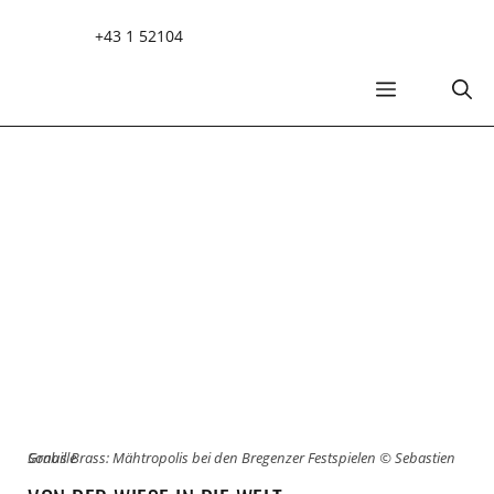
Zum
+43 1 52104
Inhalt
springen
MENÜ
Sonus Brass: Mähtropolis bei den Bregenzer Festspielen © Sebastien Grabille