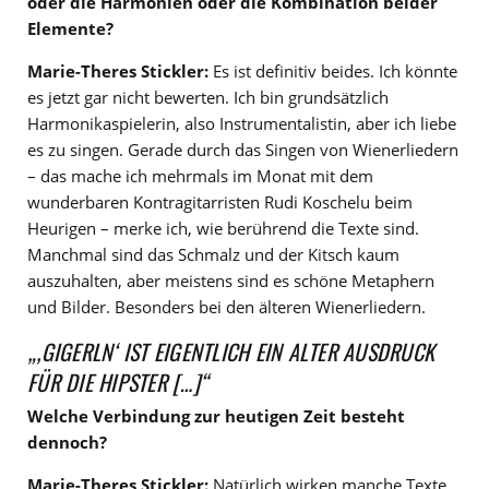
oder die Harmonien oder die Kombination beider
Elemente?
Marie-Theres Stickler:
Es ist definitiv beides. Ich könnte
es jetzt gar nicht bewerten. Ich bin grundsätzlich
Harmonikaspielerin, also Instrumentalistin, aber ich liebe
es zu singen. Gerade durch das Singen von Wienerliedern
– das mache ich mehrmals im Monat mit dem
wunderbaren Kontragitarristen Rudi Koschelu beim
Heurigen – merke ich, wie berührend die Texte sind.
Manchmal sind das Schmalz und der Kitsch kaum
auszuhalten, aber meistens sind es schöne Metaphern
und Bilder. Besonders bei den älteren Wienerliedern.
„‚GIGERLN‘ IST EIGENTLICH EIN ALTER AUSDRUCK
FÜR DIE HIPSTER […]“
Welche Verbindung zur heutigen Zeit besteht
dennoch?
Marie-Theres Stickler:
Natürlich wirken manche Texte,