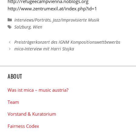
http://refugeecampvienna.noblogs.org
http://www.zentrumexil.at/index.php?id=1
Kategorien
Interviews/Porträts
,
Jazz/Improvisierte Musik
Schlagwörter
Salzburg
,
Wien
Preisträgerkonzert des IGNM Kompositionswettbewerbs
mica-Interview mit Harri Stojka
ABOUT
Was ist mica – music austria?
Team
Vorstand & Kuratorium
Fairness Codex