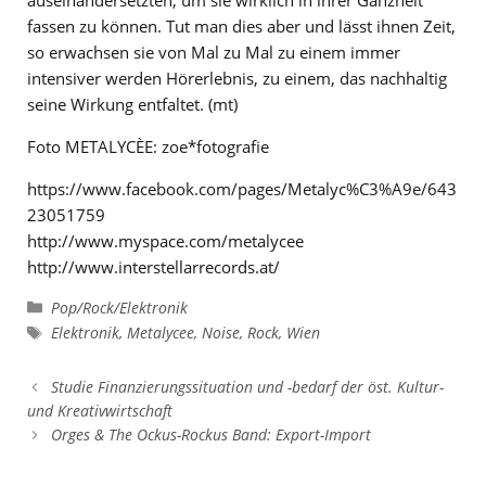
fassen zu können. Tut man dies aber und lässt ihnen Zeit,
so erwachsen sie von Mal zu Mal zu einem immer
intensiver werden Hörerlebnis, zu einem, das nachhaltig
seine Wirkung entfaltet. (mt)
Foto METALYCÈE: zoe*fotografie
https://www.facebook.com/pages/Metalyc%C3%A9e/643
23051759
http://www.myspace.com/metalycee
http://www.interstellarrecords.at/
Kategorien
Pop/Rock/Elektronik
Schlagwörter
Elektronik
,
Metalycee
,
Noise
,
Rock
,
Wien
Studie Finanzierungssituation und -bedarf der öst. Kultur-
und Kreativwirtschaft
Orges & The Ockus-Rockus Band: Export-Import