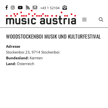
Zum
+43 1 52104
Inhalt
springen
MENÜ
WOODSTOCKENBOI MUSIK UND KULTURFESTIVAL
Adresse
Stockenboi 23, 9714 Stockenboi
Bundesland:
Kärnten
Land:
Österreich