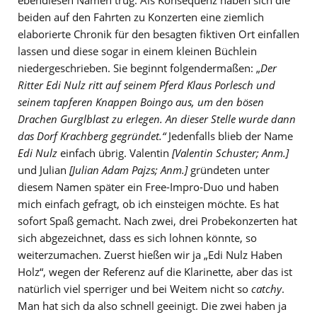
ebendiesen Namen trug. Als Konsequenz haben sich die
beiden auf den Fahrten zu Konzerten eine ziemlich
elaborierte Chronik für den besagten fiktiven Ort einfallen
lassen und diese sogar in einem kleinen Büchlein
niedergeschrieben. Sie beginnt folgendermaßen: „
Der
Ritter Edi Nulz ritt auf seinem Pferd Klaus Porlesch und
seinem tapferen Knappen Boingo aus, um den bösen
Drachen Gurglblast zu erlegen. An dieser Stelle wurde dann
das Dorf Krachberg gegründet.“
Jedenfalls blieb der Name
Edi Nulz
einfach übrig. Valentin
[Valentin Schuster; Anm.]
und Julian
[Julian Adam Pajzs; Anm.]
gründeten unter
diesem Namen später ein Free-Impro-Duo und haben
mich einfach gefragt, ob ich einsteigen möchte. Es hat
sofort Spaß gemacht. Nach zwei, drei Probekonzerten hat
sich abgezeichnet, dass es sich lohnen könnte, so
weiterzumachen. Zuerst hießen wir ja „Edi Nulz Haben
Holz“, wegen der Referenz auf die Klarinette, aber das ist
natürlich viel sperriger und bei Weitem nicht so
catchy
.
Man hat sich da also schnell geeinigt. Die zwei haben ja