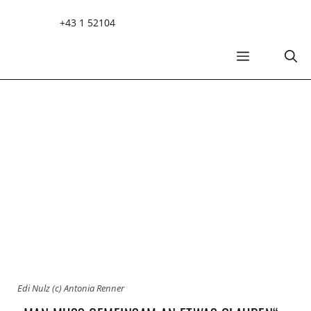
Zum
+43 1 52104
Inhalt
springen
MENÜ
Edi Nulz (c) Antonia Renner