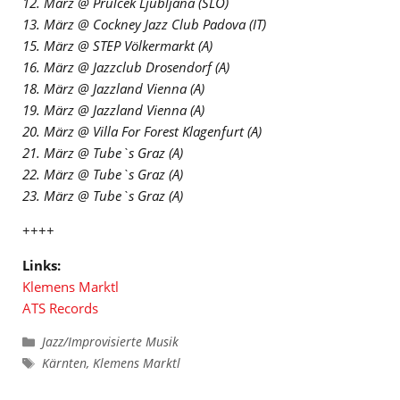
12. März @ Prulcek Ljubljana (SLO)
13. März @ Cockney Jazz Club Padova (IT)
15. März @ STEP Völkermarkt (A)
16. März @ Jazzclub Drosendorf (A)
18. März @ Jazzland Vienna (A)
19. März @ Jazzland Vienna (A)
20. März @ Villa For Forest Klagenfurt (A)
21. März @ Tube`s Graz (A)
22. März @ Tube`s Graz (A)
23. März @ Tube`s Graz (A)
++++
Links:
Klemens Marktl
ATS Records
Kategorien
Jazz/Improvisierte Musik
Schlagwörter
Kärnten
,
Klemens Marktl