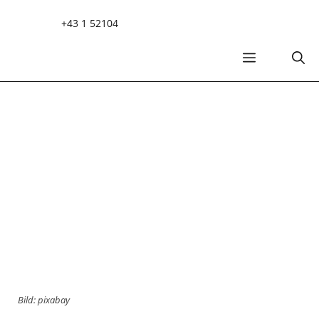
Zum
+43 1 52104
Inhalt
springen
MENÜ
Bild: pixabay