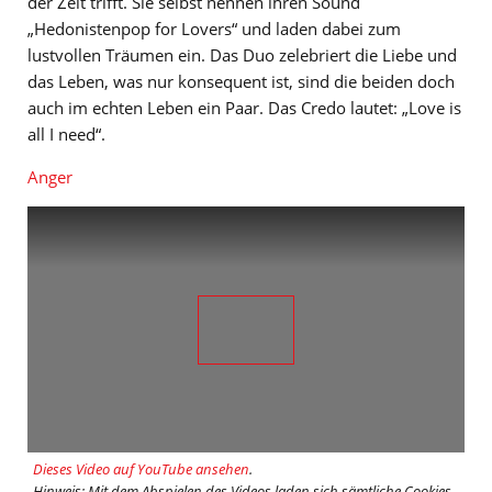
der Zeit trifft. Sie selbst nennen ihren Sound
„Hedonistenpop for Lovers“ und laden dabei zum
lustvollen Träumen ein. Das Duo zelebriert die Liebe und
das Leben, was nur konsequent ist, sind die beiden doch
auch im echten Leben ein Paar. Das Credo lautet: „Love is
all I need“.
Anger
Dieses Video auf YouTube ansehen
.
Hinweis: Mit dem Abspielen des Videos laden sich sämtliche Cookies