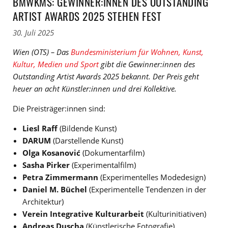
BMWKMS: GEWINNER:INNEN DES OUTSTANDING
ARTIST AWARDS 2025 STEHEN FEST
30. Juli 2025
Wien (OTS) – Das
Bundesministerium für Wohnen, Kunst,
Kultur, Medien und Sport
gibt die Gewinner:innen des
Outstanding Artist Awards 2025 bekannt. Der Preis geht
heuer an acht Künstler:innen und drei Kollektive.
Die Preisträger:innen sind:
Liesl Raff
(Bildende Kunst)
DARUM
(Darstellende Kunst)
Olga Kosanović
(Dokumentarfilm)
Sasha Pirker
(Experimentalfilm)
Petra Zimmermann
(Experimentelles Modedesign)
Daniel M. Büchel
(Experimentelle Tendenzen in der
Architektur)
Verein Integrative Kulturarbeit
(Kulturinitiativen)
Andreas Duscha
(Künstlerische Fotografie)