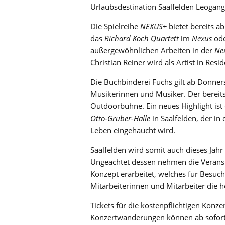
Urlaubsdestination Saalfelden Leogang
Die Spielreihe
NEXUS+
bietet bereits a
das
Richard Koch Quartett
im
Nexus
ode
außergewöhnlichen Arbeiten in der
Ne
Christian Reiner wird als Artist in Res
Die Buchbinderei Fuchs gilt ab Donner
Musikerinnen und Musiker. Der bereits
Outdoorbühne. Ein neues Highlight ist 
Otto-Gruber-Halle
in Saalfelden, der i
Leben eingehaucht wird.
Saalfelden wird somit auch dieses Jahr
Ungeachtet dessen nehmen die Veranstal
Konzept erarbeitet, welches für Besuc
Mitarbeiterinnen und Mitarbeiter die 
Tickets für die kostenpflichtigen Konz
Konzertwanderungen können ab sofort