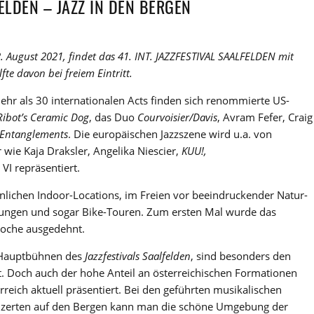
FELDEN – JAZZ IN DEN BERGEN
2. August 2021, findet das 41. INT. JAZZFESTIVAL SAALFELDEN mit
fte davon bei freiem Eintritt.
hr als 30 internationalen Acts finden sich renommierte US-
ibot’s Ceramic Dog
, das Duo
Courvoisier/Davis
, Avram Fefer, Craig
e Entanglements
. Die europäischen Jazzszene wird u.a. von
wie Kaja Draksler, Angelika Niescier,
KUU!,
VI repräsentiert.
nlichen Indoor-Locations, im Freien vor beeindruckender Natur-
ungen und sogar Bike-Touren. Zum ersten Mal wurde das
Woche ausgedehnt.
e Hauptbühnen des
Jazzfestivals Saalfelden
, sind besonders den
. Doch auch der hohe Anteil an österreichischen Formationen
erreich aktuell präsentiert. Bei den geführten musikalischen
zerten auf den Bergen kann man die schöne Umgebung der