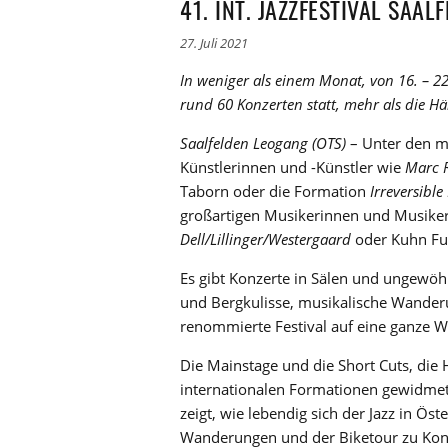
41. INT. JAZZFESTIVAL SAAL
27. Juli 2021
In weniger als einem Monat, von 16. – 2
rund 60 Konzerten statt, mehr als die Häl
Saalfelden Leogang (OTS)
– Unter den me
Künstlerinnen und -Künstler wie
Marc R
Taborn oder die Formation
Irreversibl
großartigen Musikerinnen und Musiker 
Dell/Lillinger/Westergaard
oder Kuhn Fu 
Es gibt Konzerte in Sälen und ungewöh
und Bergkulisse, musikalische Wander
renommierte Festival auf eine ganze 
Die Mainstage und die Short Cuts, di
internationalen Formationen gewidmet
zeigt, wie lebendig sich der Jazz in Öst
Wanderungen und der Biketour zu Kon