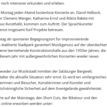
 noch intensiver erkunden und erleben.
b Montag jeden Abend kostenlose Konzerte an. David Helbock,
r Clemens Wenger, Katharina Ernst und
Rdeča Raketa
mit
xus Kunsthalle
, kommen zum Auftritt. Der Sprachkünstler
idence insgesamt fünf Projekte betreuen.
stag als spontaner Begegnungsort für improvisierende
 etablierte Stadtpark garantiert Musikgenuss auf der überdachte
eine leerstehende Konstruktionshalle aus den 1950er Jahren, die
n diesem Jahr mit außergewöhnlichen Konzerten wieder neues
 wieder zur Musikstadt inmitten der Salzburger Bergwelt.
ter die aktuelle Situation sehr ernst. Es wird ein umfangreiches
herinnen und Besucher, Künstlerinnen und Künstler und
höchstmögliche Sicherheit auf dem Eventgelände gewährleistet.
erte auf der Mainstage, den Short Cuts, der Biketour und den
 online erworben werden unter: