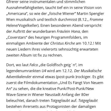
Gfrerer seine instrumentalen und stimmlichen
Ausnahmefähigkeiten, taucht tief ein in seine Vision von
„Americana“, so wie der „foische Wiener” Martin Spengler
Wien musikalisch und textlich durchmisst (8.12.,
Fromme
Helene
/Vogelkeller). Einen besonderen Abend verspricht
der Auftritt der wunderbaren
Fräulein Hona
, den
„Coverstars“ des heurigen Programmfolders, im
einmaligen Ambiente der
Christus Kirche
am 10.12.! Mit
neuen Liedern ihres vielerorts sehnsüchtig erwarteten
zweiten Album ist fix zu rechnen.
Dort, wo laut
Falco
„die Goldfisch geig´n“, im
legendenumrankten
U4
wird am 12.12.
Der Musikalische
Adventkalender
einmal etwas (post-punk-)rockiger. Es gibt
zuerst die Filmdokumentation „Und Es Fängt Von Neuem
An“ zu sehen, die die kreative Punk/Post-Punk/New
Wave-Szene in Wiener Neustadt Anfang der 80er
beleuchtet, danach treten
Totgeglaubt
auf.
Totgeglaubt
bestehen ihrerseits aus Protagonisten der damaligen