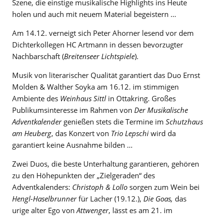
Szene, die einstige musikalische Highlights ins Heute
holen und auch mit neuem Material begeistern …
Am 14.12. verneigt sich Peter Ahorner lesend vor dem
Dichterkollegen HC Artmann in dessen bevorzugter
Nachbarschaft (
Breitenseer Lichtspiele
).
Musik von literarischer Qualität garantiert das Duo Ernst
Molden & Walther Soyka am 16.12. im stimmigen
Ambiente des
Weinhaus Sittl
in Ottakring. Großes
Publikumsinteresse im Rahmen von
Der Musikalische
Adventkalender
genießen stets die Termine im
Schutzhaus
am Heuberg
, das Konzert von
Trio Lepschi
wird da
garantiert keine Ausnahme bilden …
Zwei Duos, die beste Unterhaltung garantieren, gehören
zu den Höhepunkten der „Zielgeraden“ des
Adventkalenders:
Christoph & Lollo
sorgen zum Wein bei
Hengl-Haselbrunner
für Lacher (19.12.),
Die Goas,
das
urige alter Ego von
Attwenger
, lässt es am 21. im