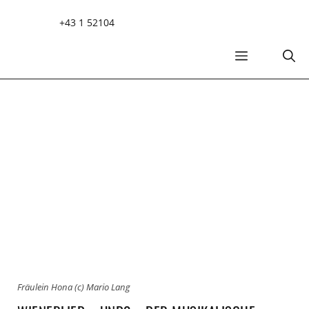
Zum
+43 1 52104
Inhalt
springen
MENÜ
Fräulein Hona (c) Mario Lang