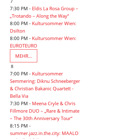
7
7:30 PM -
Eldis La Rosa Group –
„Trotando – Along the Way“
8:00 PM -
Kultursommer Wien:
Dsilton
8:00 PM -
Kultursommer Wien:
EUROTEURO
MEHR...
8
7:00 PM -
Kultursommer
Semmering: Diknu Schneeberger
& Christian Bakanic Quartett -
Bella Via
7:30 PM -
Meena Cryle & Chris
Fillmore DUO – „Rare & Intimate
– The 30th Anniversary Tour“
8:15 PM -
summer.jazz.in.the.city: MAALO