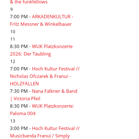
& the funkfellows
9
7:00 PM -
ARKADENKULTUR -
Fritz Messner & Winkelbauer
10
11
8:30 PM -
WUK Platzkonzerte
2026: Der Täubling
12
7:00 PM -
Hoch Kultur Festival //
Nicholas Ofczarek & Franui -
HOLZFÄLLEN
7:30 PM -
Nana Falkner & Band
| Victoria Pfeil
8:30 PM -
WUK Platzkonzerte:
Paloma 004
13
3:00 PM -
Hoch Kultur Festival //
Musicbanda Franui / Simply