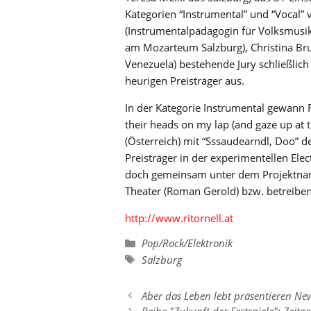
Kategorien “Instrumental” und “Vocal”
(Instrumentalpädagogin für Volksmusik
am Mozarteum Salzburg), Christina Br
Venezuela) bestehende Jury schließlic
heurigen Preisträger aus.
In der Kategorie Instrumental gewann 
their heads on my lap (and gaze up at t
(Österreich) mit “Sssaudearndl, Doo” d
Preisträger in der experimentellen Ele
doch gemeinsam unter dem Projektnam
Theater (Roman Gerold) bzw. betreiben 
http://www.ritornell.at
Kategorien
Pop/Rock/Elektronik
Schlagwörter
Salzburg
Aber das Leben lebt präsentieren Ne
Reihe "Zukunft der Festspiele": Zei