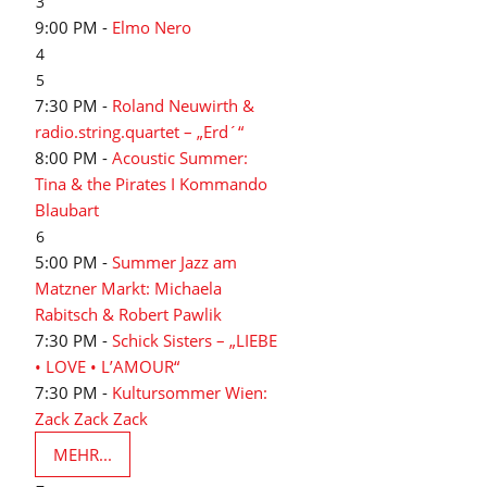
3
9:00 PM -
Elmo Nero
4
5
7:30 PM -
Roland Neuwirth &
radio.string.quartet – „Erd´“
8:00 PM -
Acoustic Summer:
Tina & the Pirates I Kommando
Blaubart
6
5:00 PM -
Summer Jazz am
Matzner Markt: Michaela
Rabitsch & Robert Pawlik
7:30 PM -
Schick Sisters – „LIEBE
• LOVE • L’AMOUR“
7:30 PM -
Kultursommer Wien:
Zack Zack Zack
MEHR...