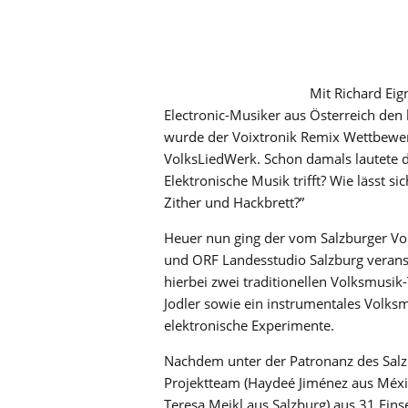
Mit Richard Ei
Electronic-Musiker aus Österreich den h
wurde der Voixtronik Remix Wettbewerb
VolksLiedWerk. Schon damals lautete di
Elektronische Musik trifft? Wie lässt s
Zither und Hackbrett?”
Heuer nun ging der vom Salzburger Vo
und ORF Landesstudio Salzburg veransta
hierbei zwei traditionellen Volksmusi
Jodler sowie ein instrumentales Volksm
elektronische Experimente.
Nachdem unter der Patronanz des Salz
Projektteam (Haydeé Jiménez aus Méxi
Teresa Meikl aus Salzburg) aus 31 Ein