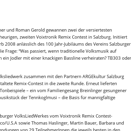
gner und Roman Gerold gewannen zwei der versiertesten
eurigen, zweiten Voixtronik Remix Contest in Salzburg. Initiiert
 2008 anlässlich des 100 Jahr-Jubiläums des Vereins Salzburger
e Frage: “Was passiert, wenn traditionelle Volksmusik auf
ich ein Jodler mit einer knackigen Bassline verheiraten? TB303 ode
lksliedwerk zusammen mit den Partnern ARGEkultur Salzburg
ltete Remix-Contest in die zweite Runde. Erneut lieferten
k-Tonbeispiele – ein vom Familiengesang Breinlinger gesungener
usikstück der Tennkoglmusi – die Basis für mannigfaltige
burger VolksLiedWerkes vom Voixtronik Remix Contest-
co/U.S.A sowie Thomas Haslinger, Martin Bauer, Barbara und
sendungen von 29 TeilnehmerInnen die jeweils besten in den