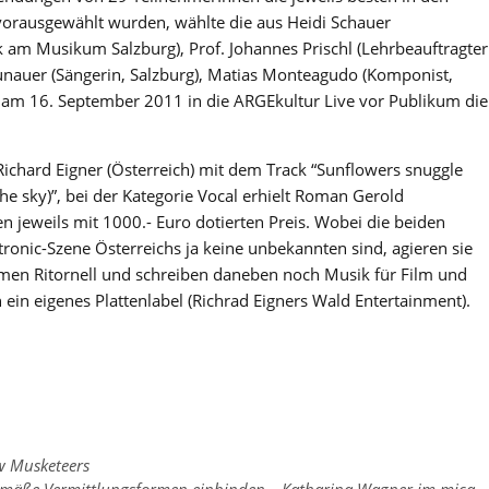
 vorausgewählt wurden, wählte die aus Heidi Schauer
 am Musikum Salzburg), Prof. Johannes Prischl (Lehrbeauftragter
unauer (Sängerin, Salzburg), Matias Monteagudo (Komponist,
h am 16. September 2011 in die ARGEkultur Live vor Publikum die
Richard Eigner (Österreich) mit dem Track “Sunflowers snuggle
he sky)”, bei der Kategorie Vocal erhielt Roman Gerold
en jeweils mit 1000.- Euro dotierten Preis. Wobei die beiden
ctronic-Szene Österreichs ja keine unbekannten sind, agieren sie
en Ritornell und schreiben daneben noch Musik für Film und
ein eigenes Plattenlabel (Richrad Eigners Wald Entertainment).
w Musketeers
tgemäße Vermittlungsformen einbinden – Katharina Wagner im mica-